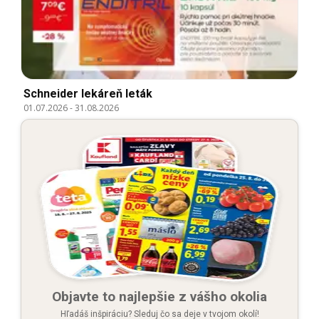
Schneider lekáreň leták
01.07.2026
-
31.08.2026
Objavte to najlepšie z vášho okolia
Hľadáš inšpiráciu? Sleduj čo sa deje v tvojom okolí!