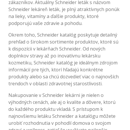
zákazníkov. Aktuálny Schneider leták s názvom
Schneider lekáreň leták, je plný atraktívnych ponúk
na lieky, vitamíny a ďalšie produkty, ktoré
podporujú vaše zdravie a pohodu.
Okrem toho, Schneider katalóg poskytuje detailný
prehľad o širokom sortimente produktov, ktoré sú
k dispozícii v lekárňach Schneider. Od nových
doplnkov stravy až po inovatívnu lekársku
kozmetiku, Schneider katalóg je ideálnym zdrojom
informácií pre tých, ktorí hľadajú konkrétne
produkty alebo sa chcú dozvedieť viac o najnovších
trendoch v oblasti zdravotnej starostlivosti.
Nakupovanie v Schneider lekárni je nielen o
výhodných cenách, ale aj o kvalite a dôvere, ktorú
do každého produktu vkladá. S prístupom k
najnovšiemu letáku Schneider a katalógu môžete
urobiť rozhodnutia v pohodlí domova o svojom
zdraví a wellness, zatiaľ čo využívate najlepšie