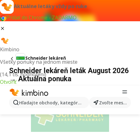
Aktuálne letáky vždy po ruke
Pridať do Chrome - ZADARMO
Kimbino
Schneider lekáreň
Všetky ponuky na jednom mieste
Schneider lekáreň leták August 2026
(14,1 tis. hodnotení)
→ Aktuálna ponuka
Otvoriť
REKLAMA
Hľadajte obchody, kategórie, produkty...
Zvoľte mesto