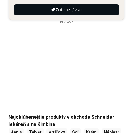
Zobraziť viac
REKLAMA
Najobľúbenejšie produkty v obchode Schneider
lekáreň a na Kimbine:
Apple
Tablet
Artičoky
Soľ
Krém
Náplasť