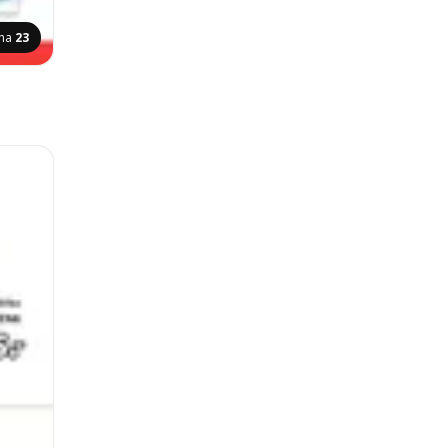
ana
23