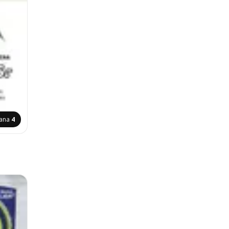
rana
4