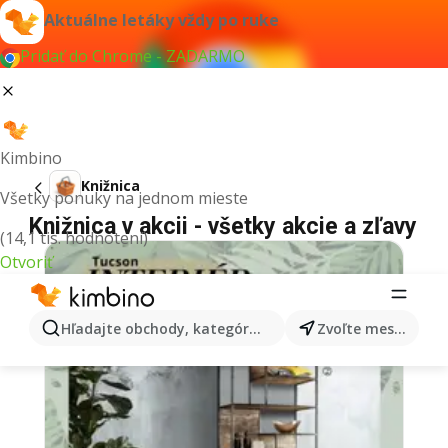
Aktuálne letáky vždy po ruke
Pridať do Chrome - ZADARMO
Kimbino
Knižnica
Všetky ponuky na jednom mieste
Knižnica v akcii - všetky akcie a zľavy
(14,1 tis. hodnotení)
Otvoriť
Hľadajte obchody, kategórie, produkty...
Zvoľte mesto