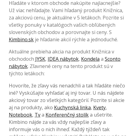
Hľadáte v ktorom obchode nakúpite najlacnejšie?
Už viac nehľadajte. Vami hľadaný produkt Knižnica,
za akciovú cenu, je aktuálne v 5 letákoch. Pozrite si
všetky ponuky v katalógoch vašich obľúbených
slovenských obchodov a porovnajte si ceny. S
Kimbino.sk
je hľadanie akcií rýchle a jednoduché.
Aktuálne prebieha akcia na produkt Knižnica v
obchodoch
JYSK
,
IDEA nábytok
,
Kondela
a
Sconto
nábytok
. Zľavnené ceny na tento produkt sú v
týchto letákoch:
Hovoríte, že zľavy vás nenadchli a tak hľadáte niečo
iné? Vyskúšajte vyhľadať aj iný tovar. U nás nájdete
akciový tovar zo všetkých kategórií. Pozrite si akcie
aj na produkty, ako
Kuchynská linka
,
Kvety
,
Notebook
,
Tv
a
Konferenčný stolík
a ušetrite.
Kimbino nájde za vás vždy najlepšie zľavy a
informuje vás o nich ihneď. Každý týždeň tak