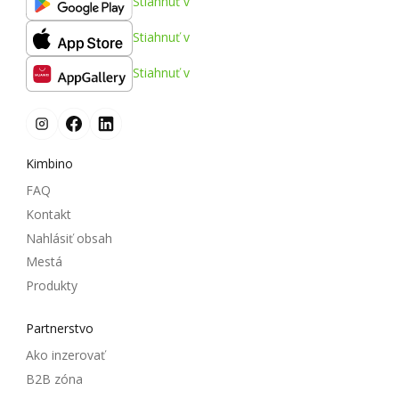
Stiahnuť v
Stiahnuť v
Stiahnuť v
Kimbino
FAQ
Kontakt
Nahlásiť obsah
Mestá
Produkty
Partnerstvo
Ako inzerovať
B2B zóna