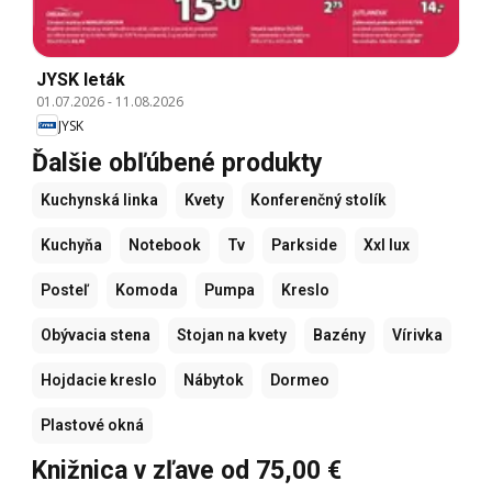
JYSK leták
01.07.2026
-
11.08.2026
JYSK
Ďalšie obľúbené produkty
Kuchynská linka
Kvety
Konferenčný stolík
Kuchyňa
Notebook
Tv
Parkside
Xxl lux
Posteľ
Komoda
Pumpa
Kreslo
Obývacia stena
Stojan na kvety
Bazény
Vírivka
Hojdacie kreslo
Nábytok
Dormeo
Plastové okná
Knižnica v zľave od 75,00 €