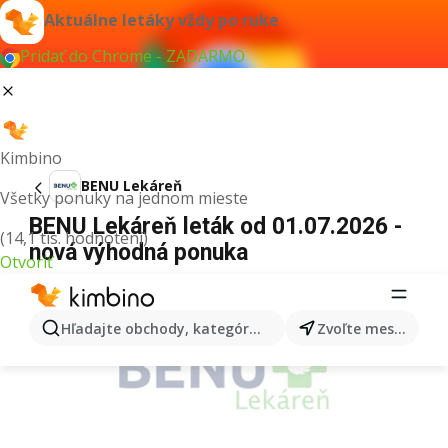
Aktuálne letáky vždy po ruke
Pridať do Chrome - ZADARMO
Kimbino
BENU Lekáreň
Všetky ponuky na jednom mieste
BENU Lekáreň leták od 01.07.2026 -
(14,1 tis. hodnotení)
nová výhodná ponuka
Otvoriť
REKLAMA
Hľadajte obchody, kategórie, produkty...
Zvoľte mesto