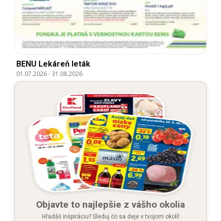
BENU Lekáreň leták
01.07.2026
-
31.08.2026
Objavte to najlepšie z vášho okolia
Hľadáš inšpiráciu? Sleduj čo sa deje v tvojom okolí!