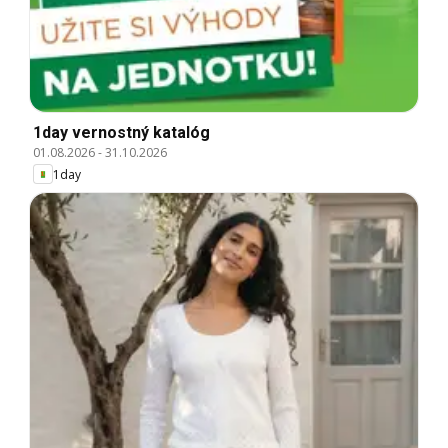
1day vernostný katalóg
01.08.2026
-
31.10.2026
1day