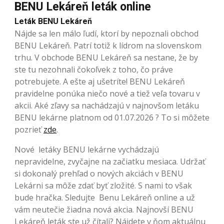
BENU Lekáreň leták online
Leták BENU Lekáreň
Nájde sa len málo ľudí, ktorí by nepoznali obchod
BENU Lekáreň. Patrí totiž k lídrom na slovenskom
trhu. V obchode BENU Lekáreň sa nestane, že by
ste tu nezohnali čokoľvek z toho, čo práve
potrebujete. A ešte aj ušetríte! BENU Lekáreň
pravidelne ponúka niečo nové a tiež veľa tovaru v
akcii. Aké zľavy sa nachádzajú v najnovšom letáku
BENU lekárne platnom od 01.07.2026 ? To si môžete
pozrieť
zde
.
Nové letáky BENU lekárne vychádzajú
nepravidelne, zvyčajne na začiatku mesiaca. Udržať
si dokonalý prehľad o nových akciách v BENU
Lekárni sa môže zdať byť zložité. S nami to však
bude hračka. Sledujte Benu Lekáreň online a už
vám neutečie žiadna nová akcia. Najnovší BENU
Lekáreň leták ste už čítali? Nájdete v ňom aktuálnu