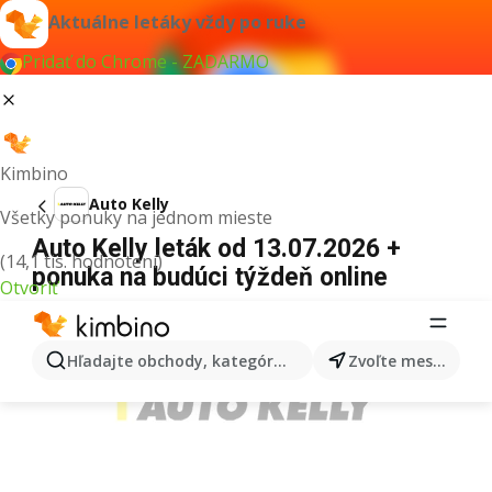
Aktuálne letáky vždy po ruke
Pridať do Chrome - ZADARMO
Kimbino
Auto Kelly
Všetky ponuky na jednom mieste
Auto Kelly leták od 13.07.2026 +
(14,1 tis. hodnotení)
ponuka na budúci týždeň online
Otvoriť
REKLAMA
Hľadajte obchody, kategórie, produkty...
Zvoľte mesto