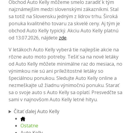
Obchod Auto Kelly môžeme smelo zaradiť k tým
najznámejším medzi slovenskými zákazníkmi. Stal
sa totiž na Slovensku jedným z lídrov trhu. Široká
ponuka kvalitného tovaru za skvelé ceny. Aj tým je
obchod Auto Kelly typický. Akciu Auto Kelly platnú
od 13.07.2026, nájdete
zde
.
V letákoch Auto Kelly vyberá tie najlepšie akcie na
rôzne auto moto potreby. Tešiť sa na nové letáky
od Auto Kelly môžete minimálne raz do mesiaca, no
výnimkou nie sú ani príležitostné letáky so
špeciálnou ponukou. Sledujte Auto Kelly online a
nezmeškajte už žiadnu výnimočnú ponuku. Starať
sa o svoje auto s Auto Kelly sa oplatí. Presvedčte sa
sami v najnovšom Auto Kelly letné hityu.
Čítať ďalej Auto Kelly
Ostatne
Auto Kelly