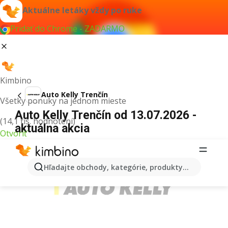
Aktuálne letáky vždy po ruke
Pridať do Chrome - ZADARMO
Kimbino
Auto Kelly Trenčín
Všetky ponuky na jednom mieste
Auto Kelly Trenčín od 13.07.2026 -
(14,1 tis. hodnotení)
aktuálna akcia
Otvoriť
REKLAMA
Hľadajte obchody, kategórie, produkty...