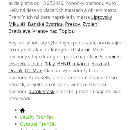
akcie platia od 13.07.2026. Pobočky obchodu Auto
Kelly nájdete vo viacerých mestách a okrem mesta
Trenčín ich nájdete napríklad v meste
Liptovský
Mikuláš
,
Banská Bystrica
,
Prešov
,
Zvolen
,
Bratislava
,
Vranov nad Topľou
.
Aby ste si boli istý výhodnými ponukami, porovnajte
si ceny v letákoch z kategórie
Ostatné
. Medzi
obchody v tejto kategórii patria napríklad
Schneider
lekáreň
,
Tchibo
,
1day
,
BENU Lekáreň
,
Slovnaft
,
Dráčik
,
Dr. Max
. Ak máte vyhliadnutý tovar z
obchodu Auto Kelly, ale v aktuálnom letáku ste ho
nenašli, prejdite na oficiálnu webovú stránku
obchodu
autokelly.sk
a možno práve tu nájdete viac
informácií.
Letáky Trenčín
Ostatné Trenčín