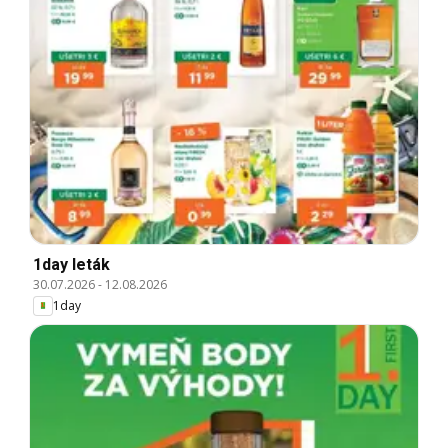
1day leták
30.07.2026
-
12.08.2026
1day