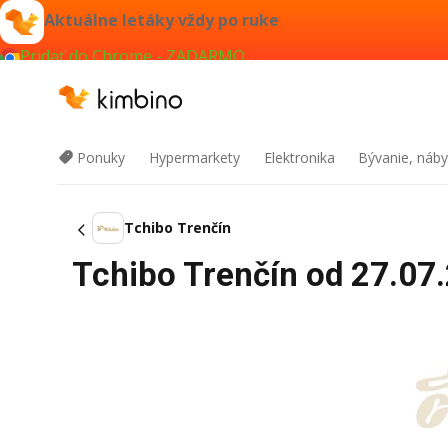
Aktuálne letáky vždy po ruke
Pridať do Chrome - ZADARMO
Ponuky
Hypermarkety
Elektronika
Bývanie, náby
Tchibo Trenčín
Tchibo Trenčín od 27.07.