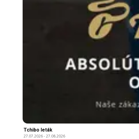
Tchibo leták
27.07.2026
-
27.08.2026