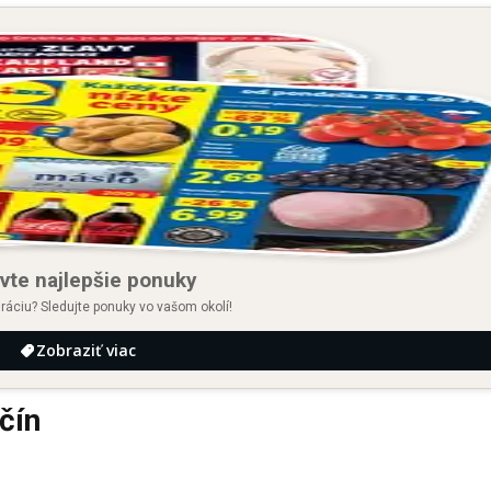
vte najlepšie ponuky
iráciu? Sledujte ponuky vo vašom okolí!
Zobraziť viac
čín