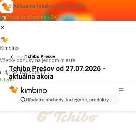
Aktuálne letáky vždy po ruke
Pridať do Chrome - ZADARMO
Kimbino
Tchibo Prešov
Všetky ponuky na jednom mieste
Tchibo Prešov od 27.07.2026 -
(14,1 tis. hodnotení)
aktuálna akcia
Otvoriť
REKLAMA
Hľadajte obchody, kategórie, produkty...