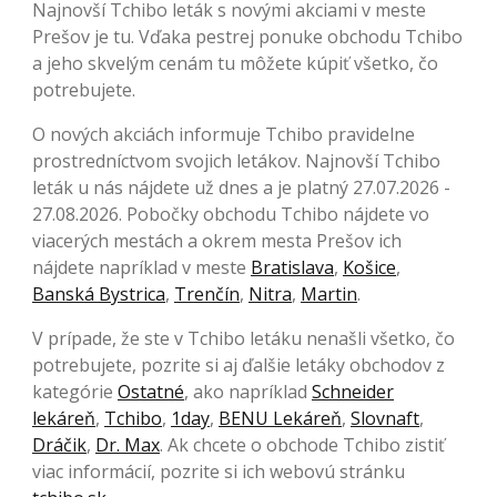
Najnovší Tchibo leták s novými akciami v meste
Prešov je tu. Vďaka pestrej ponuke obchodu Tchibo
a jeho skvelým cenám tu môžete kúpiť všetko, čo
potrebujete.
O nových akciách informuje Tchibo pravidelne
prostredníctvom svojich letákov. Najnovší Tchibo
leták u nás nájdete už dnes a je platný 27.07.2026 -
27.08.2026. Pobočky obchodu Tchibo nájdete vo
viacerých mestách a okrem mesta Prešov ich
nájdete napríklad v meste
Bratislava
,
Košice
,
Banská Bystrica
,
Trenčín
,
Nitra
,
Martin
.
V prípade, že ste v Tchibo letáku nenašli všetko, čo
potrebujete, pozrite si aj ďalšie letáky obchodov z
kategórie
Ostatné
, ako napríklad
Schneider
lekáreň
,
Tchibo
,
1day
,
BENU Lekáreň
,
Slovnaft
,
Dráčik
,
Dr. Max
. Ak chcete o obchode Tchibo zistiť
viac informácií, pozrite si ich webovú stránku