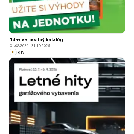
1day vernostný katalóg
01.08.2026
-
31.10.2026
1day