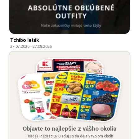
Tchibo leták
27.07.2026
-
27.08.2026
Objavte to najlepšie z vášho okolia
Hľadáš inšpiráciu? Sleduj čo sa deje v tvojom okolí!