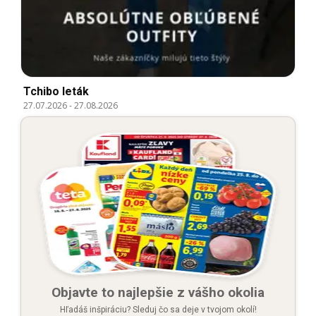
Tchibo leták
27.07.2026
-
27.08.2026
Objavte to najlepšie z vášho okolia
Hľadáš inšpiráciu? Sleduj čo sa deje v tvojom okolí!