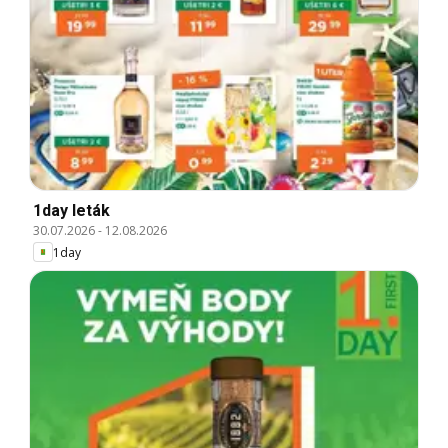
1day leták
30.07.2026
-
12.08.2026
1day