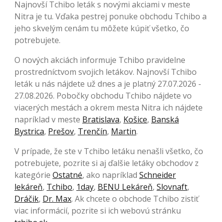
Najnovší Tchibo leták s novými akciami v meste
Nitra je tu. Vďaka pestrej ponuke obchodu Tchibo a
jeho skvelým cenám tu môžete kúpiť všetko, čo
potrebujete.
O nových akciách informuje Tchibo pravidelne
prostredníctvom svojich letákov. Najnovší Tchibo
leták u nás nájdete už dnes a je platný 27.07.2026 -
27.08.2026. Pobočky obchodu Tchibo nájdete vo
viacerých mestách a okrem mesta Nitra ich nájdete
napríklad v meste
Bratislava
,
Košice
,
Banská
Bystrica
,
Prešov
,
Trenčín
,
Martin
.
V prípade, že ste v Tchibo letáku nenašli všetko, čo
potrebujete, pozrite si aj ďalšie letáky obchodov z
kategórie
Ostatné
, ako napríklad
Schneider
lekáreň
,
Tchibo
,
1day
,
BENU Lekáreň
,
Slovnaft
,
Dráčik
,
Dr. Max
. Ak chcete o obchode Tchibo zistiť
viac informácií, pozrite si ich webovú stránku