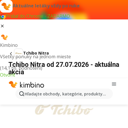
Aktuálne letáky vždy po ruke
Pridať do Chrome - ZADARMO
Kimbino
Tchibo Nitra
Všetky ponuky na jednom mieste
Tchibo Nitra od 27.07.2026 - aktuálna
(14,1 tis. hodnotení)
akcia
Otvoriť
REKLAMA
Hľadajte obchody, kategórie, produkty...