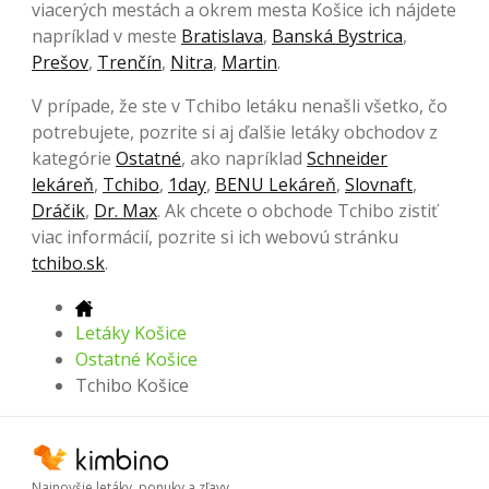
viacerých mestách a okrem mesta Košice ich nájdete
napríklad v meste
Bratislava
,
Banská Bystrica
,
Prešov
,
Trenčín
,
Nitra
,
Martin
.
V prípade, že ste v Tchibo letáku nenašli všetko, čo
potrebujete, pozrite si aj ďalšie letáky obchodov z
kategórie
Ostatné
, ako napríklad
Schneider
lekáreň
,
Tchibo
,
1day
,
BENU Lekáreň
,
Slovnaft
,
Dráčik
,
Dr. Max
. Ak chcete o obchode Tchibo zistiť
viac informácií, pozrite si ich webovú stránku
tchibo.sk
.
Letáky Košice
Ostatné Košice
Tchibo Košice
Najnovšie letáky, ponuky a zľavy