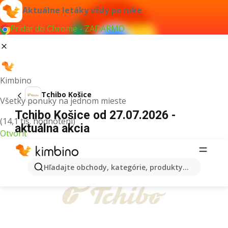
Aktuálne letáky vždy po ruke
Pridať do Chrome - ZADARMO
Kimbino
Tchibo Košice
Všetky ponuky na jednom mieste
Tchibo Košice od 27.07.2026 -
(14,1 tis. hodnotení)
aktuálna akcia
Otvoriť
REKLAMA
Hľadajte obchody, kategórie, produkty...