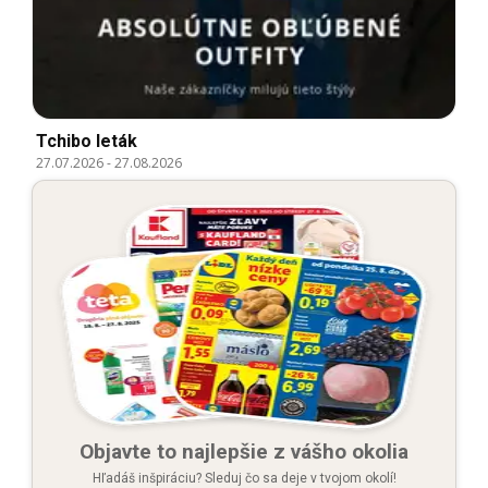
Tchibo leták
27.07.2026
-
27.08.2026
Objavte to najlepšie z vášho okolia
Hľadáš inšpiráciu? Sleduj čo sa deje v tvojom okolí!