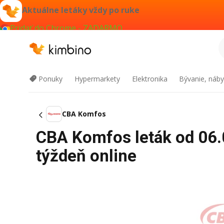
Aktuálne letáky vždy po ruke
Pridať do Chrome - ZADARMO
Ponuky
Hypermarkety
Elektronika
Bývanie, náby
CBA Komfos
CBA Komfos leták od 06.
týždeň online