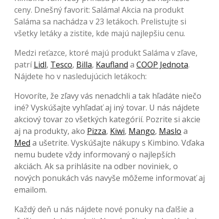
ceny. Dnešný favorit: Saláma! Akcia na produkt
Saláma sa nachádza v 23 letákoch. Prelistujte si
všetky letáky a zistite, kde majú najlepšiu cenu.
Medzi reťazce, ktoré majú produkt Saláma v zľave,
patrí
Lidl
,
Tesco
,
Billa
,
Kaufland
a
COOP Jednota
.
Nájdete ho v nasledujúcich letákoch:
Hovoríte, že zľavy vás nenadchli a tak hľadáte niečo
iné? Vyskúšajte vyhľadať aj iný tovar. U nás nájdete
akciový tovar zo všetkých kategórií. Pozrite si akcie
aj na produkty, ako
Pizza
,
Kiwi
,
Mango
,
Maslo
a
Med
a ušetrite. Vyskúšajte nákupy s Kimbino. Vďaka
nemu budete vždy informovaný o najlepších
akciách. Ak sa prihlásite na odber noviniek, o
nových ponukách vás navyše môžeme informovať aj
emailom.
Každý deň u nás nájdete nové ponuky na ďalšie a