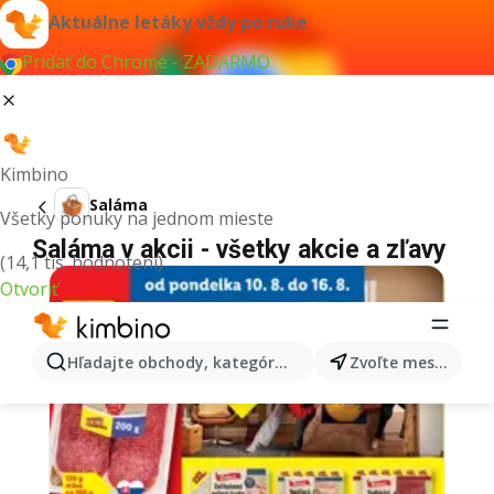
Aktuálne letáky vždy po ruke
Pridať do Chrome - ZADARMO
Kimbino
Saláma
Všetky ponuky na jednom mieste
Saláma v akcii - všetky akcie a zľavy
(14,1 tis. hodnotení)
Otvoriť
Hľadajte obchody, kategórie, produkty...
Zvoľte mesto