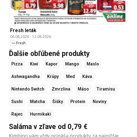
Fresh leták
06.08.2026
-
12.08.2026
Fresh
Ďalšie obľúbené produkty
Pizza
Kiwi
Kapor
Mango
Maslo
Ashwagandha
Krúpy
Med
Káva
Nintendo Switch
Zmrzlina
Mäso
Tiramisu
Sushi
Matcha
Šišky
Protein
Noviny
Rajec
Hurmikaki
Saláma v zľave od 0,79 €
Kimbino vám vždy prináša produkty za najnižšie