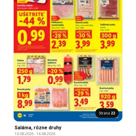
Strana
22
Saláma, rôzne druhy
10.08.2026
-
16.08.2026