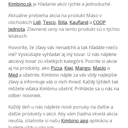
Kimbino.sk
je hľadanie akcií rýchle a jednoduché.
Aktuálne prebieha akcia na produkt Mäso v
obchodoch
Lidl
,
Tesco
,
Billa
,
Kaufland
a
COOP
Jednota
. Zľavnené ceny na tento produkt sú v týchto
letákoch:
Hovoríte, že zľavy vás nenadchli a tak hľadáte niečo
iné? Vyskúšajte vyhľadať aj iný tovar. U nás nájdete
akciový tovar zo všetkých kategórií. Pozrite si akcie
aj na produkty, ako
Pizza
,
Kiwi
,
Mango
,
Maslo
a
Med
a ušetrite. Kimbino nájde za vás vždy najlepšie
zľavy a informuje vás o nich ihneď. Každý týždeň tak
môžete vďaka Kimbinu ušetriť. Prihláste sa u nás na
odber noviniek.
Každý deň u nás nájdete nové ponuky na ďalšie a
ďalšie produkty v akcii. Aby vám žiadna skvelá akcia
neušla, stiahnite si našu
Kimbino app
aplikáciu a
budete vždy v obraze.