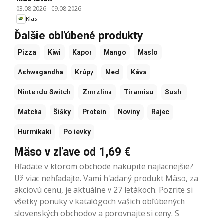
03.08.2026
-
09.08.2026
Klas
Ďalšie obľúbené produkty
Pizza
Kiwi
Kapor
Mango
Maslo
Ashwagandha
Krúpy
Med
Káva
Nintendo Switch
Zmrzlina
Tiramisu
Sushi
Matcha
Šišky
Protein
Noviny
Rajec
Hurmikaki
Polievky
Mäso v zľave od 1,69 €
Hľadáte v ktorom obchode nakúpite najlacnejšie?
Už viac nehľadajte. Vami hľadaný produkt Mäso, za
akciovú cenu, je aktuálne v 27 letákoch. Pozrite si
všetky ponuky v katalógoch vašich obľúbených
slovenských obchodov a porovnajte si ceny. S