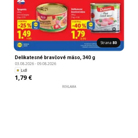
Strana
80
Delikatesné bravčové mäso, 340 g
03.08.2026
-
09.08.2026
Lidl
1,79 €
REKLAMA