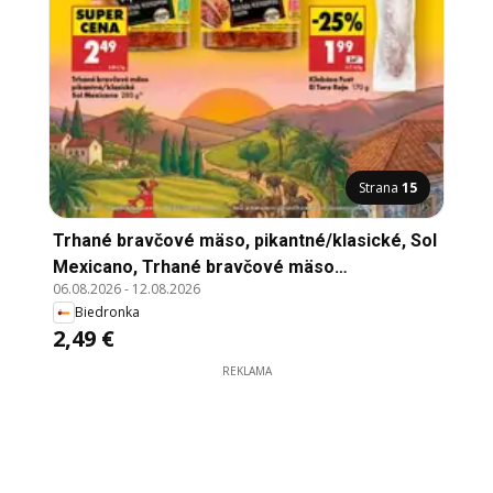
Strana
15
Trhané bravčové mäso, pikantné/klasické, Sol
Mexicano, Trhané bravčové mäso
06.08.2026
-
12.08.2026
pikantné/klasické Sol Mexicano 280 g
Biedronka
2,49 €
REKLAMA