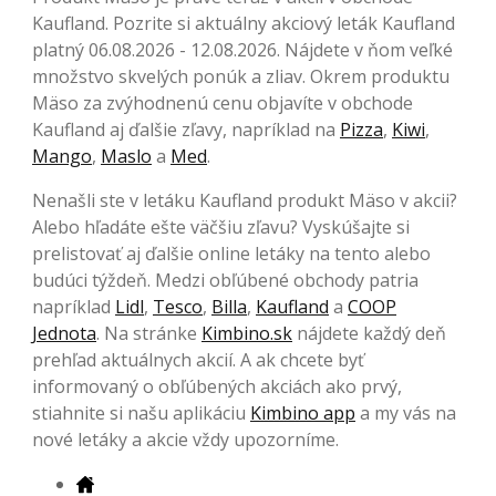
Kaufland. Pozrite si aktuálny akciový leták Kaufland
platný 06.08.2026 - 12.08.2026. Nájdete v ňom veľké
množstvo skvelých ponúk a zliav. Okrem produktu
Mäso za zvýhodnenú cenu objavíte v obchode
Kaufland aj ďalšie zľavy, napríklad na
Pizza
,
Kiwi
,
Mango
,
Maslo
a
Med
.
Nenašli ste v letáku Kaufland produkt Mäso v akcii?
Alebo hľadáte ešte väčšiu zľavu? Vyskúšajte si
prelistovať aj ďalšie online letáky na tento alebo
budúci týždeň. Medzi obľúbené obchody patria
napríklad
Lidl
,
Tesco
,
Billa
,
Kaufland
a
COOP
Jednota
. Na stránke
Kimbino.sk
nájdete každý deň
prehľad aktuálnych akcií. A ak chcete byť
informovaný o obľúbených akciách ako prvý,
stiahnite si našu aplikáciu
Kimbino app
a my vás na
nové letáky a akcie vždy upozorníme.