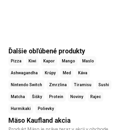
Ďalšie obľúbené produkty
Pizza
Kiwi
Kapor
Mango
Maslo
Ashwagandha
Krúpy
Med
Káva
Nintendo Switch
Zmrzlina
Tiramisu
Sushi
Matcha
Šišky
Protein
Noviny
Rajec
Hurmikaki
Polievky
Mäso Kaufland akcia
Produkt Mäso je práve teraz v akcii v obchode