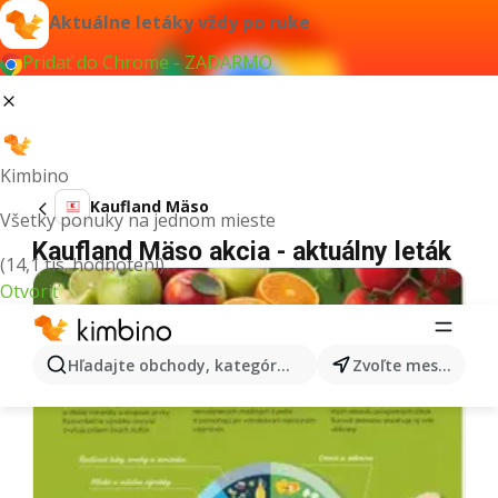
Aktuálne letáky vždy po ruke
Pridať do Chrome - ZADARMO
Kimbino
Kaufland Mäso
Všetky ponuky na jednom mieste
Kaufland Mäso akcia - aktuálny leták
(14,1 tis. hodnotení)
Otvoriť
Hľadajte obchody, kategórie, produkty...
Zvoľte mesto