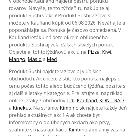
V obchode Kaufland nájdete pestrú ponuku
tovarov. Navyše, tento týždeň tu nakúpite aj
produkt Sushi v akcii! Produkt Sushi v zľave si
môžete v Kaufland kúpiť od 06.08.2026. Neváhajte a
poponáhľajte sa. Ponuka je časovo obmedzená. V
Kaufland letáku nájdete okrem obľúbeného
produktu Sushi aj veľa ďalších skvelých ponúk.
Objavte aj tohtotýždňovú akciu na
Pizza
,
Kiwi
,
Mango
,
Maslo
a
Med
.
Produkt Sushi nájdete v zľave aj v ďalších
obchodoch. Ak chcete zistiť, kto ponúka najlepšiu
cenu počas tohto alebo budúceho týždňa, pozrite si
aj ďalšie letáky z kategórie. Prelistujte si napríklad
online letáky z obchodov
Lidl
,
Kaufland
,
KON - RAD
a
Kinekus
. Na stránke
Kimbino.sk
nájdete každý deň
prehľad aktuálnych akcií. A ak chcete byť
informovaný o obľúbených akciách ako prvý,
stiahnite si našu aplikáciu
Kimbino app
a my vás na