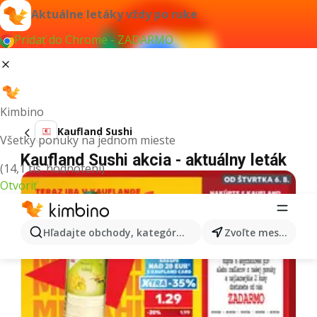
Aktuálne letáky vždy po ruke
Pridať do Chrome - ZADARMO
Kimbino
Kaufland Sushi
Všetky ponuky na jednom mieste
Kaufland Sushi akcia - aktuálny leták
(14,1 tis. hodnotení)
Otvoriť
Hľadajte obchody, kategórie, produkty...
Zvoľte mesto