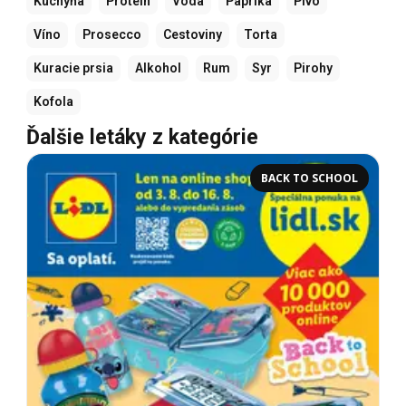
Kuchyňa
Protein
Voda
Paprika
Pivo
Víno
Prosecco
Cestoviny
Torta
Kuracie prsia
Alkohol
Rum
Syr
Pirohy
Kofola
Ďalšie letáky z kategórie
BACK TO SCHOOL