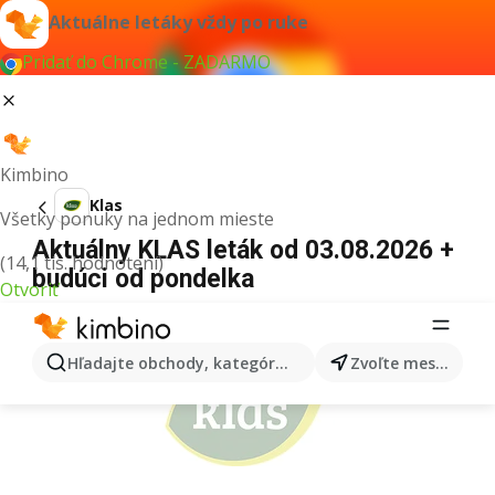
Aktuálne letáky vždy po ruke
Pridať do Chrome - ZADARMO
Kimbino
Klas
Všetky ponuky na jednom mieste
Aktuálny KLAS leták od 03.08.2026 +
(14,1 tis. hodnotení)
budúci od pondelka
Otvoriť
REKLAMA
Hľadajte obchody, kategórie, produkty...
Zvoľte mesto