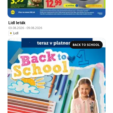
Lidl leták
03.08.2026
-
09.08.2026
Lidl
BACK TO SCHOOL