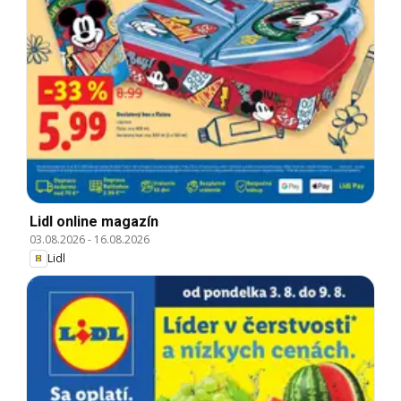
Lidl online magazín
03.08.2026
-
16.08.2026
Lidl