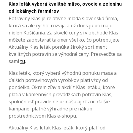
Klas leták vyberá kvalitné mäso, ovocie a zeleninu
od lokálnych farmárov
Potraviny Klas je relatívne mladá slovenská firma,
ktorá sa ale rýchlo rozvíja a už dnes ju poznajú
nielen Košičania. Za skvelé ceny si v obchode Klas
môžete zaobstarať takmer všetko, čo potrebujete.
Aktuálny Klas leták ponúka široký sortiment
kvalitných potravín za výhodné ceny. Presvedčte sa
sami
tu
.
Klas leták, ktorý vyberá výhodnú ponuku mäsa a
ďalších potravinových výrobkov platí vždy od
pondelka. Okrem zľav a akcií z Klas letáku, ktoré
platia v kamenných prevádzkach potravín Klas,
spoločnosť pravidelne prináša aj rôzne ďalšie
kampane, platné výhradne pre nákup
prostredníctvom Klas e-shopu.
Aktuálny Klas leták Klas leták, ktorý platí od