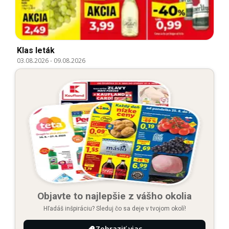
Klas leták
03.08.2026
-
09.08.2026
Objavte to najlepšie z vášho okolia
Hľadáš inšpiráciu? Sleduj čo sa deje v tvojom okolí!
Zobraziť viac