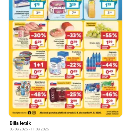
Billa leták
05.08.2026
-
11.08.2026