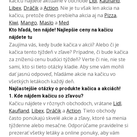
kačicu nájdete aktuálne v obchode
Lidl
,
Kaufland
,
Libex
,
Dráčik
a
Action
. Nie je tu však len akcia na
kačicu, pretože dnes prebieha akcia aj na
Pizza
,
Kiwi
,
Mango
,
Maslo
a
Med
.
Kto hľadá, ten nájde! Najlepšie ceny na kačicu
nájdete tu
Zaujíma vás, kedy bude kačica v akcii? Alebo či je
kačica tento týždeň v zľave? Prípadne, či bude kačica
za zníženú cenu budúci týždeň? Verte či nie, nie ste
sami, kto si tieto otázky kladie. Aby sme vám mohli
dať jasnú odpoveď, hľadáme akcie na kačicu vo
všetkých letákoch každý deň.
Najčastejšie otázky o produkte kačica a akciách!
1. Kde nájdem kačicu so zľavou?
Kačicu nájdete v rôznych obchodoch, vrátane
Lidl
,
Kaufland
,
Libex
,
Dráčik
a
Action
. Tieto obchody
často ponúkajú skvelé akcie a zľavy, ktoré sa menia
týždenne alebo mesačne. Odporúčame pravidelne si
prezerať všetky letáky a online ponuky, aby vám