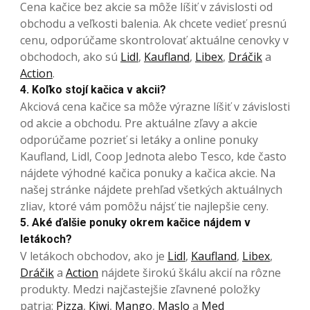
Cena kačice bez akcie sa môže líšiť v závislosti od
obchodu a veľkosti balenia. Ak chcete vedieť presnú
cenu, odporúčame skontrolovať aktuálne cenovky v
obchodoch, ako sú
Lidl
,
Kaufland
,
Libex
,
Dráčik
a
Action
.
4. Koľko stojí kačica v akcii?
Akciová cena kačice sa môže výrazne líšiť v závislosti
od akcie a obchodu. Pre aktuálne zľavy a akcie
odporúčame pozrieť si letáky a online ponuky
Kaufland, Lidl, Coop Jednota alebo Tesco, kde často
nájdete výhodné kačica ponuky a kačica akcie. Na
našej stránke nájdete prehľad všetkých aktuálnych
zliav, ktoré vám pomôžu nájsť tie najlepšie ceny.
5. Aké ďalšie ponuky okrem kačice nájdem v
letákoch?
V letákoch obchodov, ako je
Lidl
,
Kaufland
,
Libex
,
Dráčik
a
Action
nájdete širokú škálu akcií na rôzne
produkty. Medzi najčastejšie zľavnené položky
patria:
Pizza
,
Kiwi
,
Mango
,
Maslo
a
Med