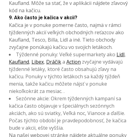
Kaufland. Môže sa stať, že v aplikácii nájdete zľavový
kód na kačicu.
9. Ako často je kačica v akcii?
Kačica je v ponuke pomerne často, najmä v rámci
týždenných akcií veľkých obchodných reťazcov ako
Kaufland, Tesco, Billa, Lidl a iné. Tieto obchody
zvyčajne ponúkajú kačicu vo svojich letákoch.
Týždenné ponuky: Veľké supermarkety ako
Lidl
,
Kaufland
,
Libex
,
Dráčik
a
Action
zvyčajne vydávajú
týždenné letáky, ktoré často obsahujú zľavy na
kačicu. Ponuky v týchto letákoch sa každý týždeň
menia, takže kačicu môžete nájsť v ponuke
niekoľkokrát za mesiac. .
Sezónne akcie: Okrem týždenných kampaní sa
kačica často objavuje v špeciálnych sezónnych
akciách, ako sú sviatky, Veľká noc, Vianoce a ďalšie.
Počas týchto období je pravdepodobnosť, že kačica
bude v akcii, ešte vyššia.
Na našej webovej stránke nájdete aktuálne ponuky