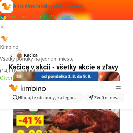
Aktuálne letáky vždy po ruke
Pridať do Chrome - ZADARMO
Kimbino
Kačica
Všetky ponuky na jednom mieste
Kačica v akcii - všetky akcie a zľavy
(14,1 tis. hodnotení)
Otvoriť
Hľadajte obchody, kategórie, produkty...
Zvoľte mesto