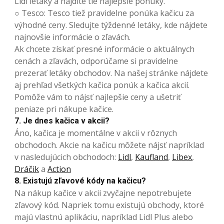
Lidl letáky a nájdite tie najlepšie ponuky.
○ Tesco: Tesco tiež pravidelne ponúka kačicu za
výhodné ceny. Sledujte týždenné letáky, kde nájdete
najnovšie informácie o zľavách.
Ak chcete získať presné informácie o aktuálnych
cenách a zľavách, odporúčame si pravidelne
prezerať letáky obchodov. Na našej stránke nájdete
aj prehľad všetkých kačica ponúk a kačica akcií.
Pomôže vám to nájsť najlepšie ceny a ušetriť
peniaze pri nákupe kačice.
7. Je dnes kačica v akcii?
Áno, kačica je momentálne v akcii v rôznych
obchodoch. Akcie na kačicu môžete nájsť napríklad
v nasledujúcich obchodoch:
Lidl
,
Kaufland
,
Libex
,
Dráčik
a
Action
8. Existujú zľavové kódy na kačicu?
Na nákup kačice v akcii zvyčajne nepotrebujete
zľavový kód. Napriek tomu existujú obchody, ktoré
majú vlastnú aplikáciu, napríklad Lidl Plus alebo