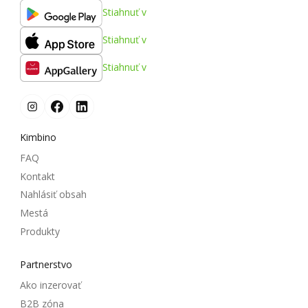
Stiahnuť v
Stiahnuť v
Stiahnuť v
Kimbino
FAQ
Kontakt
Nahlásiť obsah
Mestá
Produkty
Partnerstvo
Ako inzerovať
B2B zóna