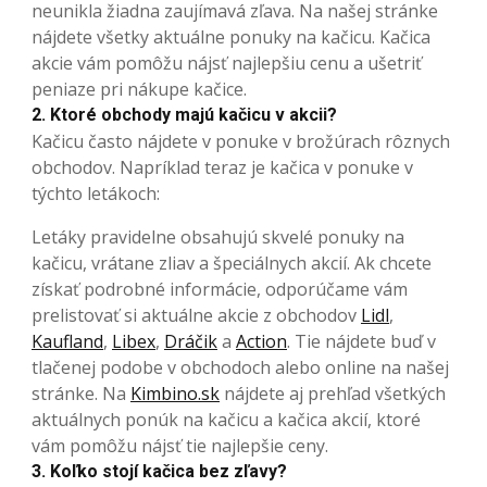
neunikla žiadna zaujímavá zľava. Na našej stránke
nájdete všetky aktuálne ponuky na kačicu. Kačica
akcie vám pomôžu nájsť najlepšiu cenu a ušetriť
peniaze pri nákupe kačice.
2. Ktoré obchody majú kačicu v akcii?
Kačicu často nájdete v ponuke v brožúrach rôznych
obchodov. Napríklad teraz je kačica v ponuke v
týchto letákoch:
Letáky pravidelne obsahujú skvelé ponuky na
kačicu, vrátane zliav a špeciálnych akcií. Ak chcete
získať podrobné informácie, odporúčame vám
prelistovať si aktuálne akcie z obchodov
Lidl
,
Kaufland
,
Libex
,
Dráčik
a
Action
. Tie nájdete buď v
tlačenej podobe v obchodoch alebo online na našej
stránke. Na
Kimbino.sk
nájdete aj prehľad všetkých
aktuálnych ponúk na kačicu a kačica akcií, ktoré
vám pomôžu nájsť tie najlepšie ceny.
3. Koľko stojí kačica bez zľavy?