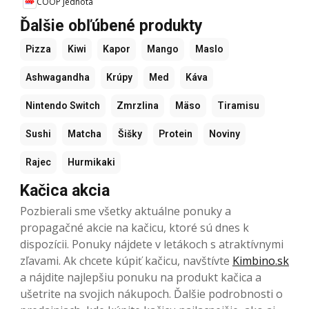
COOP Jednota
Ďalšie obľúbené produkty
Pizza
Kiwi
Kapor
Mango
Maslo
Ashwagandha
Krúpy
Med
Káva
Nintendo Switch
Zmrzlina
Mäso
Tiramisu
Sushi
Matcha
Šišky
Protein
Noviny
Rajec
Hurmikaki
Kačica akcia
Pozbierali sme všetky aktuálne ponuky a
propagačné akcie na kačicu, ktoré sú dnes k
dispozícii. Ponuky nájdete v letákoch s atraktívnymi
zľavami. Ak chcete kúpiť kačicu, navštívte
Kimbino.sk
a nájdite najlepšiu ponuku na produkt kačica a
ušetrite na svojich nákupoch. Ďalšie podrobnosti o