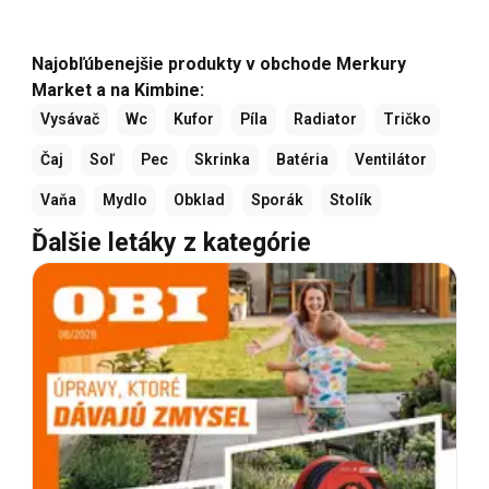
Najobľúbenejšie produkty v obchode Merkury
Market a na Kimbine:
Vysávač
Wc
Kufor
Píla
Radiator
Tričko
Čaj
Soľ
Pec
Skrinka
Batéria
Ventilátor
Vaňa
Mydlo
Obklad
Sporák
Stolík
Ďalšie letáky z kategórie