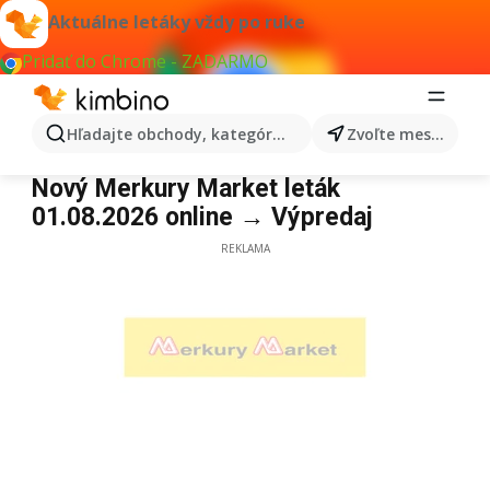
Aktuálne letáky vždy po ruke
Pridať do Chrome - ZADARMO
Hľadajte obchody, kategórie, produkty...
Zvoľte mesto
Merkury Market
Nový Merkury Market leták
01.08.2026 online → Výpredaj
REKLAMA