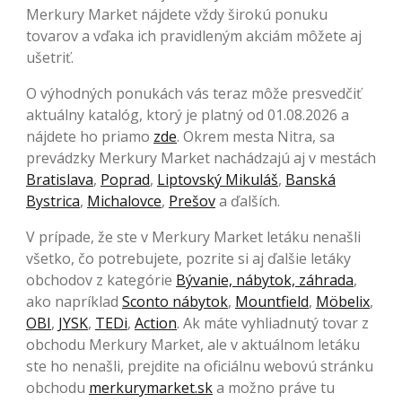
Merkury Market nájdete vždy širokú ponuku
tovarov a vďaka ich pravidleným akciám môžete aj
ušetriť.
O výhodných ponukách vás teraz môže presvedčiť
aktuálny katalóg, ktorý je platný od 01.08.2026 a
nájdete ho priamo
zde
. Okrem mesta Nitra, sa
prevádzky Merkury Market nachádzajú aj v mestách
Bratislava
,
Poprad
,
Liptovský Mikuláš
,
Banská
Bystrica
,
Michalovce
,
Prešov
a ďalších.
V prípade, že ste v Merkury Market letáku nenašli
všetko, čo potrebujete, pozrite si aj ďalšie letáky
obchodov z kategórie
Bývanie, nábytok, záhrada
,
ako napríklad
Sconto nábytok
,
Mountfield
,
Möbelix
,
OBI
,
JYSK
,
TEDi
,
Action
. Ak máte vyhliadnutý tovar z
obchodu Merkury Market, ale v aktuálnom letáku
ste ho nenašli, prejdite na oficiálnu webovú stránku
obchodu
merkurymarket.sk
a možno práve tu