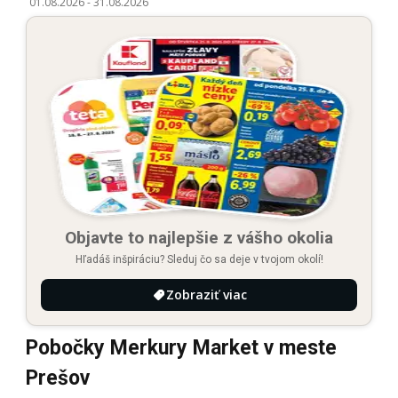
01.08.2026
-
31.08.2026
Objavte to najlepšie z vášho okolia
Hľadáš inšpiráciu? Sleduj čo sa deje v tvojom okolí!
Zobraziť viac
Pobočky Merkury Market v meste
Prešov