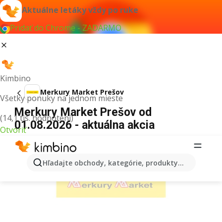
Aktuálne letáky vždy po ruke
Pridať do Chrome - ZADARMO
Kimbino
Merkury Market Prešov
Všetky ponuky na jednom mieste
Merkury Market Prešov od
(14,1 tis. hodnotení)
01.08.2026 - aktuálna akcia
Otvoriť
REKLAMA
Hľadajte obchody, kategórie, produkty...