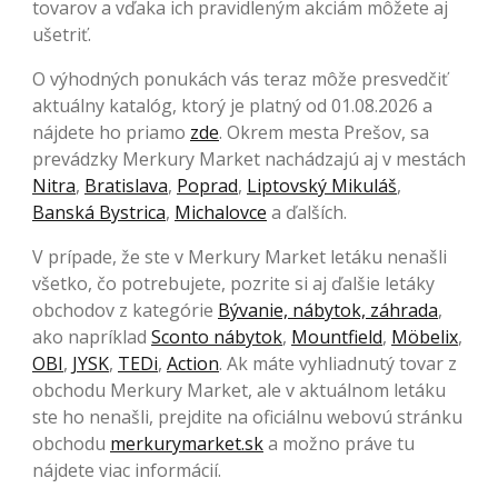
tovarov a vďaka ich pravidleným akciám môžete aj
ušetriť.
O výhodných ponukách vás teraz môže presvedčiť
aktuálny katalóg, ktorý je platný od 01.08.2026 a
nájdete ho priamo
zde
. Okrem mesta Prešov, sa
prevádzky Merkury Market nachádzajú aj v mestách
Nitra
,
Bratislava
,
Poprad
,
Liptovský Mikuláš
,
Banská Bystrica
,
Michalovce
a ďalších.
V prípade, že ste v Merkury Market letáku nenašli
všetko, čo potrebujete, pozrite si aj ďalšie letáky
obchodov z kategórie
Bývanie, nábytok, záhrada
,
ako napríklad
Sconto nábytok
,
Mountfield
,
Möbelix
,
OBI
,
JYSK
,
TEDi
,
Action
. Ak máte vyhliadnutý tovar z
obchodu Merkury Market, ale v aktuálnom letáku
ste ho nenašli, prejdite na oficiálnu webovú stránku
obchodu
merkurymarket.sk
a možno práve tu
nájdete viac informácií.