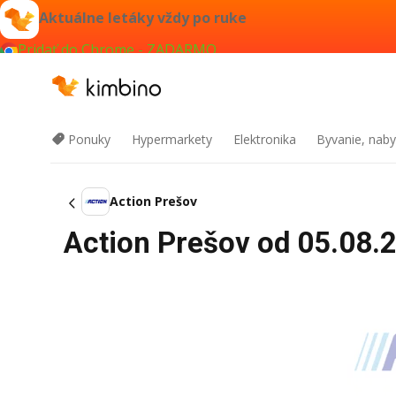
Aktuálne letáky vždy po ruke
Pridať do Chrome - ZADARMO
Ponuky
Hypermarkety
Elektronika
Byvanie, naby
Action Prešov
Action Prešov od 05.08.2