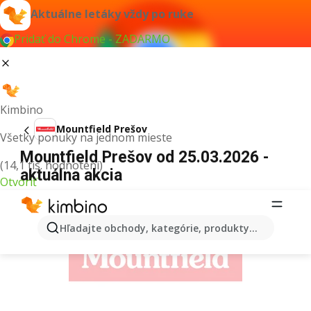
Aktuálne letáky vždy po ruke
Pridať do Chrome - ZADARMO
Kimbino
Mountfield Prešov
Všetky ponuky na jednom mieste
Mountfield Prešov od 25.03.2026 -
(14,1 tis. hodnotení)
aktuálna akcia
Otvoriť
REKLAMA
Hľadajte obchody, kategórie, produkty...