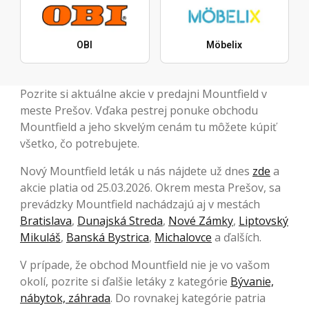
OBI
Möbelix
Pozrite si aktuálne akcie v predajni Mountfield v
meste Prešov. Vďaka pestrej ponuke obchodu
Mountfield a jeho skvelým cenám tu môžete kúpiť
všetko, čo potrebujete.
Nový Mountfield leták u nás nájdete už dnes
zde
a
akcie platia od 25.03.2026. Okrem mesta Prešov, sa
prevádzky Mountfield nachádzajú aj v mestách
Bratislava
,
Dunajská Streda
,
Nové Zámky
,
Liptovský
Mikuláš
,
Banská Bystrica
,
Michalovce
a ďalších.
V prípade, že obchod Mountfield nie je vo vašom
okolí, pozrite si ďalšie letáky z kategórie
Bývanie,
nábytok, záhrada
. Do rovnakej kategórie patria