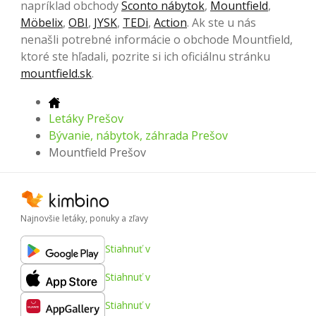
napríklad obchody
Sconto nábytok
,
Mountfield
,
Möbelix
,
OBI
,
JYSK
,
TEDi
,
Action
. Ak ste u nás
nenašli potrebné informácie o obchode Mountfield,
ktoré ste hľadali, pozrite si ich oficiálnu stránku
mountfield.sk
.
Letáky Prešov
Bývanie, nábytok, záhrada Prešov
Mountfield Prešov
Najnovšie letáky, ponuky a zľavy
Stiahnuť v
Stiahnuť v
Stiahnuť v