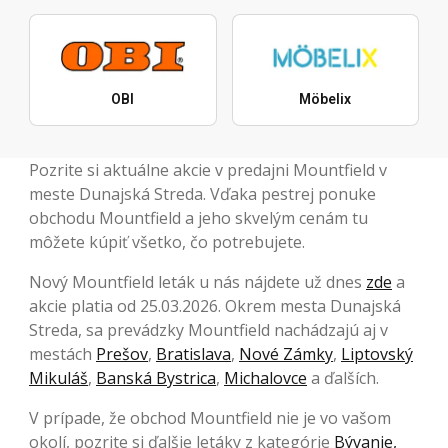
OBI
Möbelix
Pozrite si aktuálne akcie v predajni Mountfield v
meste Dunajská Streda. Vďaka pestrej ponuke
obchodu Mountfield a jeho skvelým cenám tu
môžete kúpiť všetko, čo potrebujete.
Nový Mountfield leták u nás nájdete už dnes
zde
a
akcie platia od 25.03.2026. Okrem mesta Dunajská
Streda, sa prevádzky Mountfield nachádzajú aj v
mestách
Prešov
,
Bratislava
,
Nové Zámky
,
Liptovský
Mikuláš
,
Banská Bystrica
,
Michalovce
a ďalších.
V prípade, že obchod Mountfield nie je vo vašom
okolí, pozrite si ďalšie letáky z kategórie
Bývanie,