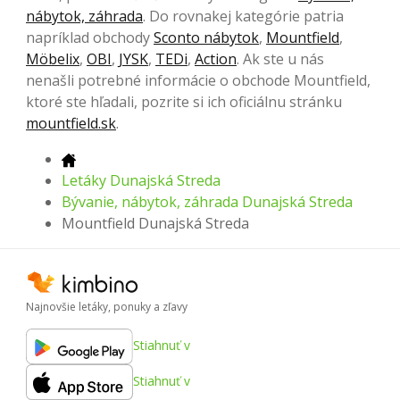
nábytok, záhrada
. Do rovnakej kategórie patria
napríklad obchody
Sconto nábytok
,
Mountfield
,
Möbelix
,
OBI
,
JYSK
,
TEDi
,
Action
. Ak ste u nás
nenašli potrebné informácie o obchode Mountfield,
ktoré ste hľadali, pozrite si ich oficiálnu stránku
mountfield.sk
.
Letáky Dunajská Streda
Bývanie, nábytok, záhrada Dunajská Streda
Mountfield Dunajská Streda
Najnovšie letáky, ponuky a zľavy
Stiahnuť v
Stiahnuť v