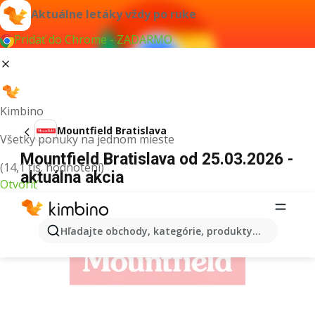
Aktuálne letáky vždy po ruke
Pridať do Chrome - ZADARMO
Kimbino
Mountfield Bratislava
Všetky ponuky na jednom mieste
Mountfield Bratislava od 25.03.2026 -
(14,1 tis. hodnotení)
aktuálna akcia
Otvoriť
REKLAMA
Hľadajte obchody, kategórie, produkty...