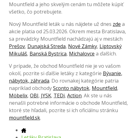
Mountfield a jeho skvelým cenám tu môžete kúpiť
všetko, čo potrebujete.
Nový Mountfield leták u nás nájdete už dnes
zde
a
akcie platia od 25.03.2026. Okrem mesta Bratislava,
sa prevádzky Mountfield nachádzajú aj v mestách
Prešov
,
Dunajská Streda
,
Nové Zámky
,
Liptovský
Mikuláš
,
Banská Bystrica
,
Michalovce
a ďalších.
V prípade, že obchod Mountfield nie je vo vašom
okolí, pozrite si ďalšie letáky z kategórie
Bývanie,
nábytok, záhrada
. Do rovnakej kategórie patria
napríklad obchody
Sconto nábytok
,
Mountfield
,
Möbelix
,
OBI
,
JYSK
,
TEDi
,
Action
. Ak ste u nás
nenašli potrebné informácie o obchode Mountfield,
ktoré ste hľadali, pozrite si ich oficiálnu stránku
mountfield.sk
.
Letáky Bratislava