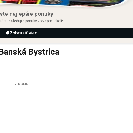
vte najlepšie ponuky
iráciu? Sledujte ponuky vo vašom okolí!
Zobraziť viac
Banská Bystrica
REKLAMA