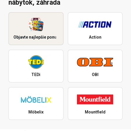
nábytok, záhrada
Objavte najlepšie ponuky
Action
TEDi
OBI
Möbelix
Mountfield