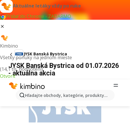
Aktuálne letáky vždy po ruke
Pridať do Chrome - ZADARMO
Kimbino
JYSK Banská Bystrica
Všetky ponuky na jednom mieste
JYSK Banská Bystrica od 01.07.2026
(14,1 tis. hodnotení)
- aktuálna akcia
Otvoriť
REKLAMA
Hľadajte obchody, kategórie, produkty...