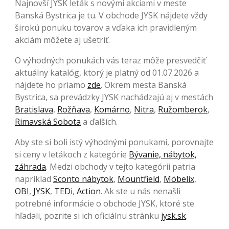
Najnovší JYSK leták s novými akciami v meste
Banská Bystrica je tu. V obchode JYSK nájdete vždy
širokú ponuku tovarov a vďaka ich pravidleným
akciám môžete aj ušetriť.
O výhodných ponukách vás teraz môže presvedčiť
aktuálny katalóg, ktorý je platný od 01.07.2026 a
nájdete ho priamo
zde
. Okrem mesta Banská
Bystrica, sa prevádzky JYSK nachádzajú aj v mestách
Bratislava
,
Rožňava
,
Komárno
,
Nitra
,
Ružomberok
,
Rimavská Sobota
a ďalších.
Aby ste si boli istý výhodnými ponukami, porovnajte
si ceny v letákoch z kategórie
Bývanie, nábytok,
záhrada
. Medzi obchody v tejto kategórii patria
napríklad
Sconto nábytok
,
Mountfield
,
Möbelix
,
OBI
,
JYSK
,
TEDi
,
Action
. Ak ste u nás nenašli
potrebné informácie o obchode JYSK, ktoré ste
hľadali, pozrite si ich oficiálnu stránku
jysk.sk
.