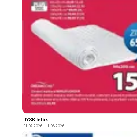
JYSK leták
01.07.2026
-
11.08.2026