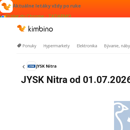
Aktuálne letáky vždy po ruke
Pridať do Chrome - ZADARMO
Ponuky
Hypermarkety
Elektronika
Bývanie, náby
JYSK Nitra
JYSK Nitra od 01.07.2026