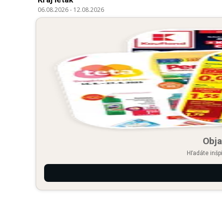
06.08.2026
-
12.08.2026
Obja
Hľadáte inšp