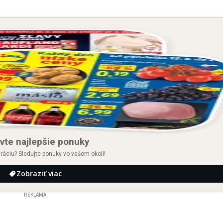
vte najlepšie ponuky
iráciu? Sledujte ponuky vo vašom okolí!
Zobraziť viac
REKLAMA