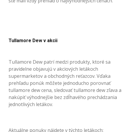
ste mali vždy prehľad o najvýhodnejších cenách.
Tullamore Dew v akcii
Tullamore Dew patrí medzi produkty, ktoré sa
pravidelne objavujú v akciových letákoch
supermarketov a obchodných reťazcov. Vďaka
prehľadu ponúk môžete jednoducho porovnať
tullamore dew cena, sledovať tullamore dew zľava a
nakúpiť výhodnejšie bez zdĺhavého prechádzania
jednotlivých letákov.
Aktuálne ponuky nájdete v týchto letákoch: