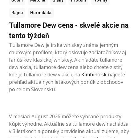
Rajec
Hurmikaki
Tullamore Dew cena - skvelé akcie na
tento týždeň
Tullamore Dew je írska whiskey známa jemným
chuťovým profilom, ktorý oslovuje začiatočníkov aj
fanúšikov klasickej whiskey. Ak hľadáte tullamore
dew akcia, tullamore dew cena alebo chcete zistiť,
kde je tullamore dew v akcii, na
Kimbino.sk
nájdete
prehľad aktuálnych letákových ponúk z obchodov
po celom Slovensku.
V mesiaci August 2026 môžete vybrané produkty
kúpiť výhodne. Aktuálne sa tullamore dew nachádza
v 3 letákoch a ponuky pravidelne aktualizujeme, aby