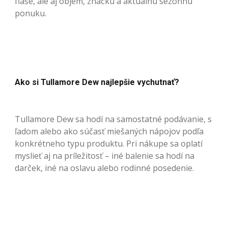
fľaše, ale aj objem, značku a aktuálnu sezónnu
ponuku.
Ako si Tullamore Dew najlepšie vychutnať?
Tullamore Dew sa hodí na samostatné podávanie, s
ľadom alebo ako súčasť miešaných nápojov podľa
konkrétneho typu produktu. Pri nákupe sa oplatí
myslieť aj na príležitosť – iné balenie sa hodí na
darček, iné na oslavu alebo rodinné posedenie.