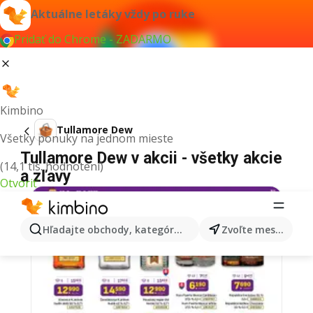
Aktuálne letáky vždy po ruke
Pridať do Chrome - ZADARMO
Kimbino
Tullamore Dew
Všetky ponuky na jednom mieste
Tullamore Dew v akcii - všetky akcie
(14,1 tis. hodnotení)
a zľavy
Otvoriť
Hľadajte obchody, kategórie, produkty...
Zvoľte mesto