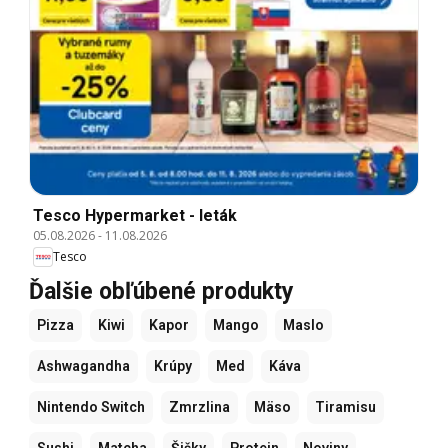
Tesco Hypermarket - leták
05.08.2026
-
11.08.2026
Tesco
Ďalšie obľúbené produkty
Pizza
Kiwi
Kapor
Mango
Maslo
Ashwagandha
Krúpy
Med
Káva
Nintendo Switch
Zmrzlina
Mäso
Tiramisu
Sushi
Matcha
Šišky
Protein
Noviny