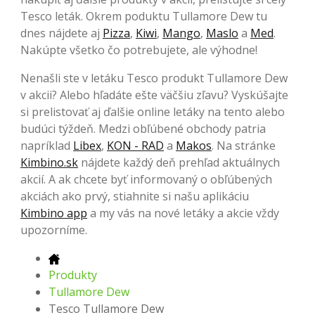
Tesco leták. Okrem poduktu Tullamore Dew tu
dnes nájdete aj
Pizza
,
Kiwi
,
Mango
,
Maslo
a
Med
.
Nakúpte všetko čo potrebujete, ale výhodne!
Nenašli ste v letáku Tesco produkt Tullamore Dew
v akcii? Alebo hľadáte ešte väčšiu zľavu? Vyskúšajte
si prelistovať aj ďalšie online letáky na tento alebo
budúci týždeň. Medzi obľúbené obchody patria
napríklad
Libex
,
KON - RAD
a
Makos
. Na stránke
Kimbino.sk
nájdete každý deň prehľad aktuálnych
akcií. A ak chcete byť informovaný o obľúbených
akciách ako prvý, stiahnite si našu aplikáciu
Kimbino app
a my vás na nové letáky a akcie vždy
upozorníme.
Produkty
Tullamore Dew
Tesco Tullamore Dew