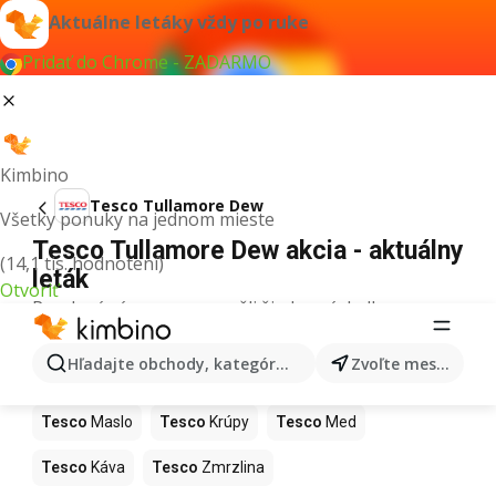
Aktuálne letáky vždy po ruke
Pridať do Chrome - ZADARMO
Kimbino
Tesco Tullamore Dew
Všetky ponuky na jednom mieste
Tesco Tullamore Dew akcia - aktuálny
(14,1 tis. hodnotení)
leták
Otvoriť
Pre daný výraz sme nenašli žiadne výsledky.
Ďalšie produkty v obchodoch Tesco
Hľadajte obchody, kategórie, produkty...
Zvoľte mesto
Tesco
Pizza
Tesco
Kiwi
Tesco
Mango
Tesco
Maslo
Tesco
Krúpy
Tesco
Med
Tesco
Káva
Tesco
Zmrzlina