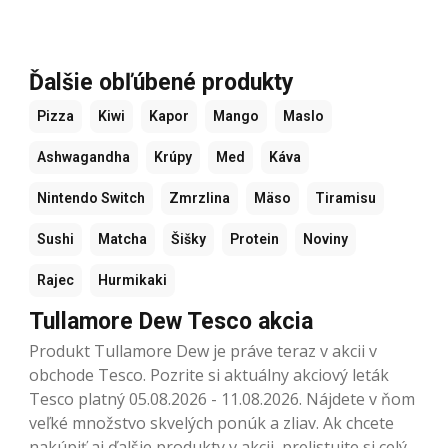
Ďalšie obľúbené produkty
Pizza
Kiwi
Kapor
Mango
Maslo
Ashwagandha
Krúpy
Med
Káva
Nintendo Switch
Zmrzlina
Mäso
Tiramisu
Sushi
Matcha
Šišky
Protein
Noviny
Rajec
Hurmikaki
Tullamore Dew Tesco akcia
Produkt Tullamore Dew je práve teraz v akcii v
obchode Tesco. Pozrite si aktuálny akciový leták
Tesco platný 05.08.2026 - 11.08.2026. Nájdete v ňom
veľké množstvo skvelých ponúk a zliav. Ak chcete
nakúpiť aj ďalšie produkty v akcii, prelistujte si celý