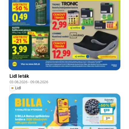
Lidl leták
03.08.2026
-
09.08.2026
Lidl