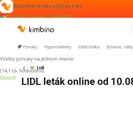
Aktuálne letáky vždy po ruke
Pridať do Chrome - ZADARMO
Kimbino
Ponuky
Hypermarkety
Elektronika
Bývanie, náby
Všetky ponuky na jednom mieste
Lidl
(14,1 tis. hodnotení)
Otvoriť
LIDL leták online od 10.