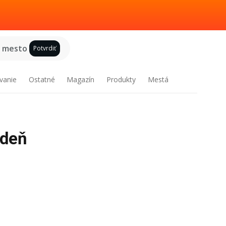
e mesto
Potvrdiť
vanie
Ostatné
Magazín
Produkty
Mestá
ždeň