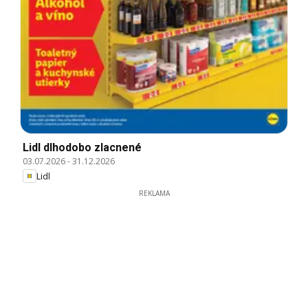
Lidl dlhodobo zlacnené
03.07.2026
-
31.12.2026
Lidl
REKLAMA