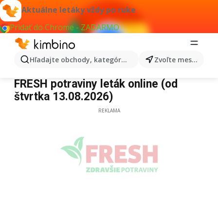
Aktuálne letáky vždy po ruke
Pridať do Chrome - ZADARMO
Hľadajte obchody, kategórie, produkty...
Zvoľte mesto
Fresh
FRESH potraviny leták online (od
štvrtka 13.08.2026)
REKLAMA