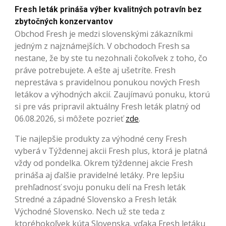
Fresh leták prináša výber kvalitných potravín bez
zbytočných konzervantov
Obchod Fresh je medzi slovenskými zákazníkmi
jedným z najznámejších. V obchodoch Fresh sa
nestane, že by ste tu nezohnali čokoľvek z toho, čo
práve potrebujete. A ešte aj ušetríte. Fresh
neprestáva s pravidelnou ponukou nových Fresh
letákov a výhodných akcií. Zaujímavú ponuku, ktorú
si pre vás pripravil aktuálny Fresh leták platný od
06.08.2026, si môžete pozrieť
zde
.
Tie najlepšie produkty za výhodné ceny Fresh
vyberá v Týždennej akcii Fresh plus, ktorá je platná
vždy od pondelka. Okrem týždennej akcie Fresh
prináša aj ďalšie pravidelné letáky. Pre lepšiu
prehľadnosť svoju ponuku delí na Fresh leták
Stredné a západné Slovensko a Fresh leták
Východné Slovensko. Nech už ste teda z
ktoréhokoľvek kúta Slovenska, vďaka Fresh letáku