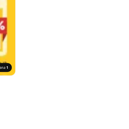
rana
1