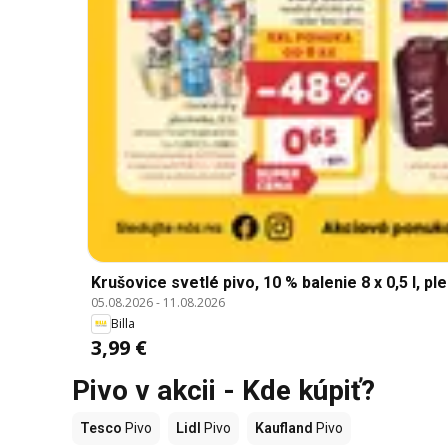
Krušovice svetlé pivo, 10 % balenie 8 x 0,5 l, ple
05.08.2026
-
11.08.2026
Billa
3,99 €
Pivo v akcii - Kde kúpiť?
Tesco
Pivo
Lidl
Pivo
Kaufland
Pivo