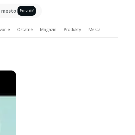
e mesto
Potvrdiť
vanie
Ostatné
Magazín
Produkty
Mestá