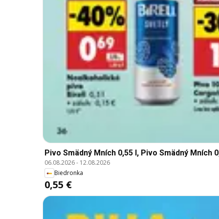
Pivo Smädný Mních 0,55 l, Pivo Smädný Mních 0,
06.08.2026
-
12.08.2026
Biedronka
0,55 €