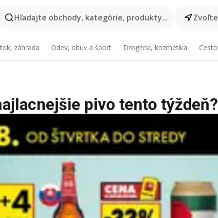
Hľadajte obchody, kategórie, produkty...
Zvoľt
tok, záhrada
Odev, obuv a šport
Drogéria, kozmetika
Cesto
najlacnejšie pivo tento týždeň?