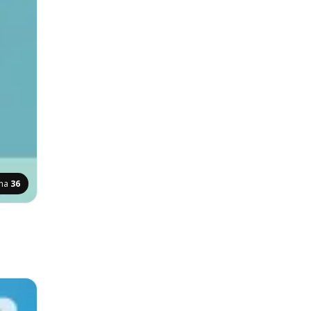
ana
36