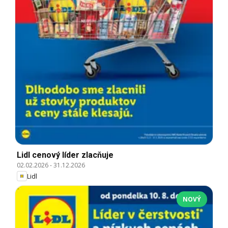
Lidl cenový líder zlacňuje
02.02.2026
-
31.12.2026
Lidl
NOVÝ