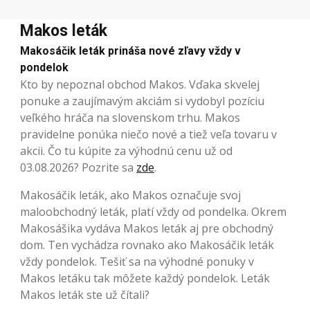
Makos leták
Makosáčik leták prináša nové zľavy vždy v
pondelok
Kto by nepoznal obchod Makos. Vďaka skvelej
ponuke a zaujímavým akciám si vydobyl pozíciu
veľkého hráča na slovenskom trhu. Makos
pravidelne ponúka niečo nové a tiež veľa tovaru v
akcii. Čo tu kúpite za výhodnú cenu už od
03.08.2026? Pozrite sa
zde
.
Makosáčik leták, ako Makos označuje svoj
maloobchodný leták, platí vždy od pondelka. Okrem
Makosášika vydáva Makos leták aj pre obchodný
dom. Ten vychádza rovnako ako Makosáčik leták
vždy pondelok. Tešiť sa na výhodné ponuky v
Makos letáku tak môžete každý pondelok. Leták
Makos leták ste už čítali?