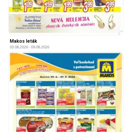
Makos leták
03.08.2026
-
09.08.2026