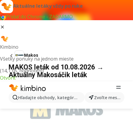
Aktuálne letáky vždy po ruke
Pridať do Chrome - ZADARMO
Kimbino
Makos
Všetky ponuky na jednom mieste
MAKOS leták od 10.08.2026 →
(14,1 tis. hodnotení)
Aktuálny Makosáčik leták
Otvoriť
REKLAMA
Hľadajte obchody, kategórie, produkty...
Zvoľte mesto