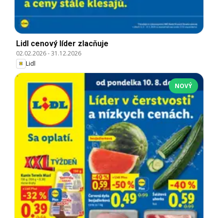
Lidl cenový líder zlacňuje
02.02.2026
-
31.12.2026
Lidl
NOVÝ