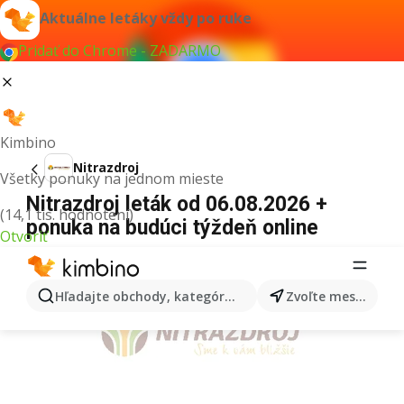
Aktuálne letáky vždy po ruke
Pridať do Chrome - ZADARMO
Kimbino
Nitrazdroj
Všetky ponuky na jednom mieste
Nitrazdroj leták od 06.08.2026 +
(14,1 tis. hodnotení)
ponuka na budúci týždeň online
Otvoriť
REKLAMA
Hľadajte obchody, kategórie, produkty...
Zvoľte mesto