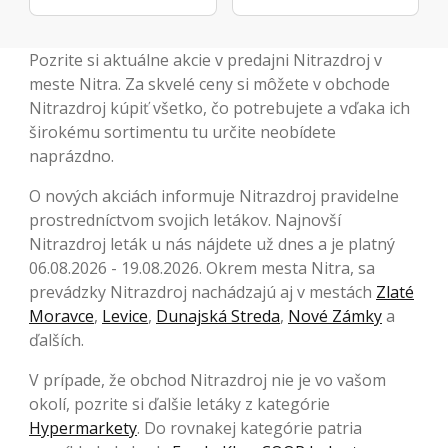
Pozrite si aktuálne akcie v predajni Nitrazdroj v
meste Nitra. Za skvelé ceny si môžete v obchode
Nitrazdroj kúpiť všetko, čo potrebujete a vďaka ich
širokému sortimentu tu určite neobídete
naprázdno.
O nových akciách informuje Nitrazdroj pravidelne
prostredníctvom svojich letákov. Najnovší
Nitrazdroj leták u nás nájdete už dnes a je platný
06.08.2026 - 19.08.2026. Okrem mesta Nitra, sa
prevádzky Nitrazdroj nachádzajú aj v mestách
Zlaté
Moravce
,
Levice
,
Dunajská Streda
,
Nové Zámky
a
ďalších.
V prípade, že obchod Nitrazdroj nie je vo vašom
okolí, pozrite si ďalšie letáky z kategórie
Hypermarkety
. Do rovnakej kategórie patria