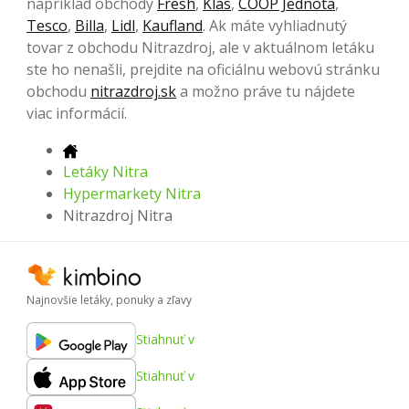
napríklad obchody
Fresh
,
Klas
,
COOP Jednota
,
Tesco
,
Billa
,
Lidl
,
Kaufland
. Ak máte vyhliadnutý
tovar z obchodu Nitrazdroj, ale v aktuálnom letáku
ste ho nenašli, prejdite na oficiálnu webovú stránku
obchodu
nitrazdroj.sk
a možno práve tu nájdete
viac informácií.
Letáky Nitra
Hypermarkety Nitra
Nitrazdroj Nitra
Najnovšie letáky, ponuky a zľavy
Stiahnuť v
Stiahnuť v