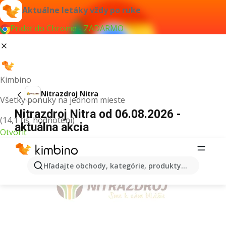
Aktuálne letáky vždy po ruke
Pridať do Chrome - ZADARMO
Kimbino
Nitrazdroj Nitra
Všetky ponuky na jednom mieste
Nitrazdroj Nitra od 06.08.2026 -
(14,1 tis. hodnotení)
aktuálna akcia
Otvoriť
REKLAMA
Hľadajte obchody, kategórie, produkty...