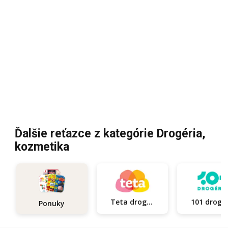
Ďalšie reťazce z kategórie Drogéria,
kozmetika
Teta drogerie
101
Ponuky