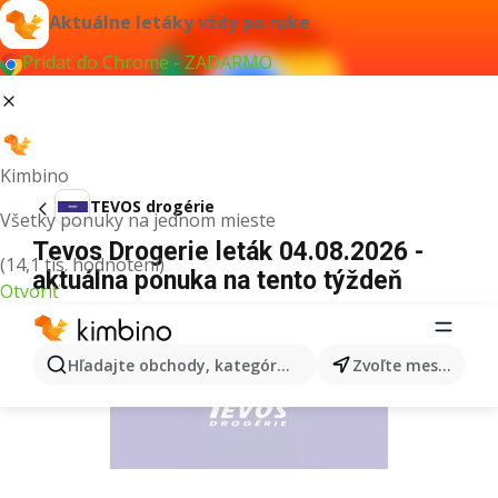
Aktuálne letáky vždy po ruke
Pridať do Chrome - ZADARMO
Kimbino
TEVOS drogérie
Všetky ponuky na jednom mieste
Tevos Drogerie leták 04.08.2026 -
(14,1 tis. hodnotení)
aktuálna ponuka na tento týždeň
Otvoriť
REKLAMA
Hľadajte obchody, kategórie, produkty...
Zvoľte mesto