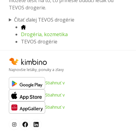
môžete tešiť na to, čo prinesie budúci leták od
TEVOS drogerie.
Čítať ďalej TEVOS drogérie
Drogéria, kozmetika
TEVOS drogérie
Najnovšie letáky, ponuky a zľavy
Stiahnuť v
Stiahnuť v
Stiahnuť v