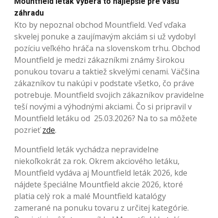
Mountfield leták vyberá to najlepšie pre vašu
záhradu
Kto by nepoznal obchod Mountfield. Veď vďaka
skvelej ponuke a zaujímavým akciám si už vydobyl
pozíciu veľkého hráča na slovenskom trhu. Obchod
Mountfield je medzi zákazníkmi známy širokou
ponukou tovaru a taktiež skvelými cenami. Väčšina
zákazníkov tu nakúpi v podstate všetko, čo práve
potrebuje. Mountfield svojich zákazníkov pravidelne
teší novými a výhodnými akciami. Čo si pripravil v
Mountfield letáku od 25.03.2026? Na to sa môžete
pozrieť
zde
.
Mountfield leták vychádza nepravidelne
niekoľkokrát za rok. Okrem akciového letáku,
Mountfield vydáva aj Mountfield leták 2026, kde
nájdete špeciálne Mountfield akcie 2026, ktoré
platia celý rok a malé Mountfield katalógy
zamerané na ponuku tovaru z určitej kategórie.