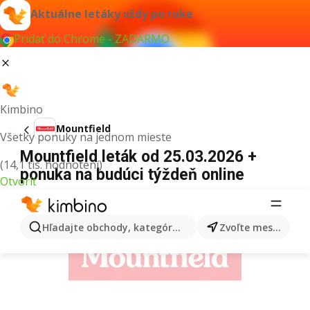
Aktuálne letáky vždy po ruke
Pridať do Chrome - ZADARMO
Kimbino
Mountfield
Všetky ponuky na jednom mieste
Mountfield leták od 25.03.2026 +
(14,1 tis. hodnotení)
ponuka na budúci týždeň online
Otvoriť
REKLAMA
Hľadajte obchody, kategórie, produkty...
Zvoľte mesto