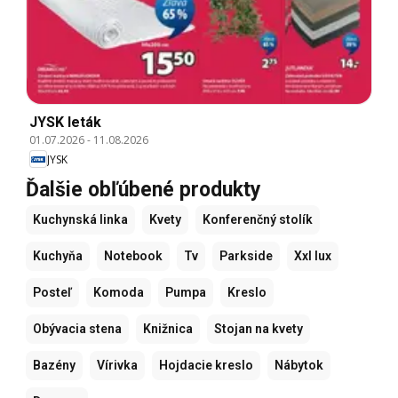
JYSK leták
01.07.2026
-
11.08.2026
JYSK
Ďalšie obľúbené produkty
Kuchynská linka
Kvety
Konferenčný stolík
Kuchyňa
Notebook
Tv
Parkside
Xxl lux
Posteľ
Komoda
Pumpa
Kreslo
Obývacia stena
Knižnica
Stojan na kvety
Bazény
Vírivka
Hojdacie kreslo
Nábytok