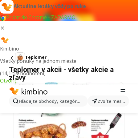
Aktuálne letáky vždy po ruke
Pridať do Chrome - ZADARMO
Kimbino
Teplomer
Všetky ponuky na jednom mieste
Teplomer v akcii - všetky akcie a
(14,1 tis. hodnotení)
zľavy
Otvoriť
Hľadajte obchody, kategórie, produkty...
Zvoľte mesto