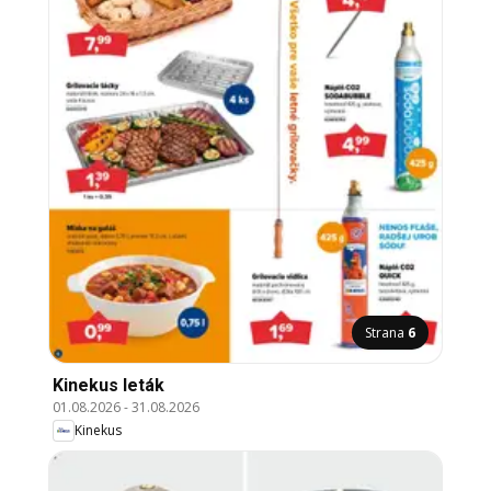
Strana
6
Kinekus leták
01.08.2026
-
31.08.2026
Kinekus