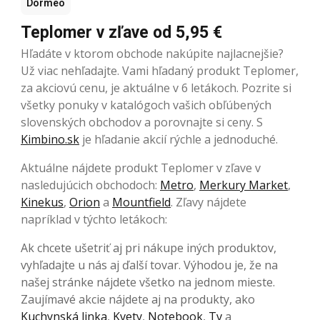
Dormeo
Teplomer v zľave od 5,95 €
Hľadáte v ktorom obchode nakúpite najlacnejšie?
Už viac nehľadajte. Vami hľadaný produkt Teplomer,
za akciovú cenu, je aktuálne v 6 letákoch. Pozrite si
všetky ponuky v katalógoch vašich obľúbených
slovenských obchodov a porovnajte si ceny. S
Kimbino.sk
je hľadanie akcií rýchle a jednoduché.
Aktuálne nájdete produkt Teplomer v zľave v
nasledujúcich obchodoch:
Metro
,
Merkury Market
,
Kinekus
,
Orion
a
Mountfield
. Zľavy nájdete
napríklad v týchto letákoch:
Ak chcete ušetriť aj pri nákupe iných produktov,
vyhľadajte u nás aj ďalší tovar. Výhodou je, že na
našej stránke nájdete všetko na jednom mieste.
Zaujímavé akcie nájdete aj na produkty, ako
Kuchynská linka
,
Kvety
,
Notebook
,
Tv
a