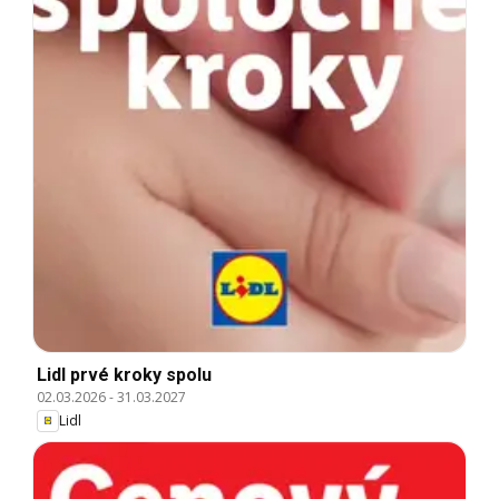
Lidl prvé kroky spolu
02.03.2026
-
31.03.2027
Lidl