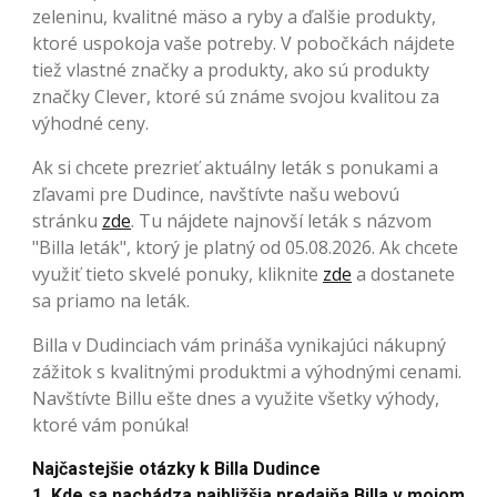
zeleninu, kvalitné mäso a ryby a ďalšie produkty,
ktoré uspokoja vaše potreby. V pobočkách nájdete
tiež vlastné značky a produkty, ako sú produkty
značky Clever, ktoré sú známe svojou kvalitou za
výhodné ceny.
Ak si chcete prezrieť aktuálny leták s ponukami a
zľavami pre Dudince, navštívte našu webovú
stránku
zde
. Tu nájdete najnovší leták s názvom
"Billa leták", ktorý je platný od 05.08.2026. Ak chcete
využiť tieto skvelé ponuky, kliknite
zde
a dostanete
sa priamo na leták.
Billa v Dudinciach vám prináša vynikajúci nákupný
zážitok s kvalitnými produktmi a výhodnými cenami.
Navštívte Billu ešte dnes a využite všetky výhody,
ktoré vám ponúka!
Najčastejšie otázky k Billa Dudince
1. Kde sa nachádza najbližšia predajňa Billa v mojom