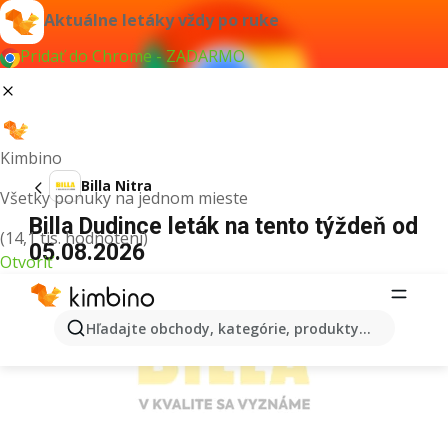
Aktuálne letáky vždy po ruke
Pridať do Chrome - ZADARMO
Kimbino
Billa Nitra
Všetky ponuky na jednom mieste
Billa Dudince leták na tento týždeň od
(14,1 tis. hodnotení)
05.08.2026
Otvoriť
REKLAMA
Hľadajte obchody, kategórie, produkty...