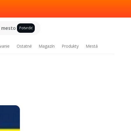
e mesto
Potvrdiť
vanie
Ostatné
Magazín
Produkty
Mestá