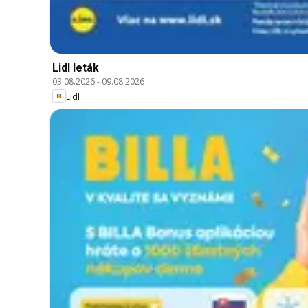
Lidl leták
03.08.2026
-
09.08.2026
Lidl