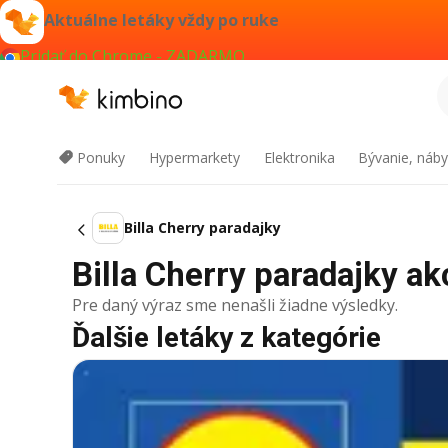
Aktuálne letáky vždy po ruke
Pridať do Chrome - ZADARMO
Ponuky
Hypermarkety
Elektronika
Bývanie, náby
Billa Cherry paradajky
Billa Cherry paradajky akc
Pre daný výraz sme nenašli žiadne výsledky.
Ďalšie letáky z kategórie