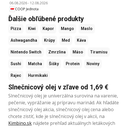
06.08.2026
-
12.08.2026
COOP Jednota
Ďalšie obľúbené produkty
Pizza
Kiwi
Kapor
Mango
Maslo
Ashwagandha
Krúpy
Med
Káva
Nintendo Switch
Zmrzlina
Mäso
Tiramisu
Sushi
Matcha
Šišky
Protein
Noviny
Rajec
Hurmikaki
Slnečnicový olej v zľave od 1,69 €
Slnečnicový olej je univerzálna surovina na varenie,
pečenie, vyprážanie aj prípravu marinád. Ak hľadáte
slnečnicový olej akcia, slnečnicový olej cena alebo
chcete zistiť, kde je slnečnicový olej v akcii, na
Kimbino.sk
nájdete prehľad aktuálnych letákových