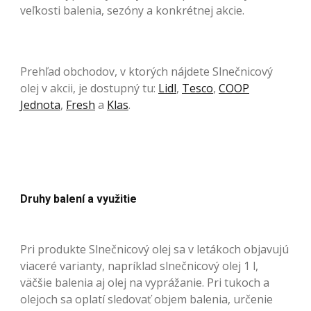
veľkosti balenia, sezóny a konkrétnej akcie.
Prehľad obchodov, v ktorých nájdete Slnečnicový
olej v akcii, je dostupný tu:
Lidl
,
Tesco
,
COOP
Jednota
,
Fresh
a
Klas
.
Druhy balení a využitie
Pri produkte Slnečnicový olej sa v letákoch objavujú
viaceré varianty, napríklad slnečnicový olej 1 l,
väčšie balenia aj olej na vyprážanie. Pri tukoch a
olejoch sa oplatí sledovať objem balenia, určenie