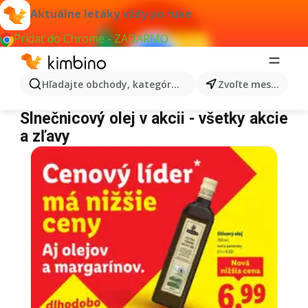
Aktuálne letáky vždy po ruke
Pridať do Chrome - ZADARMO
Hľadajte obchody, kategórie, produkty...
Zvoľte mesto
Slnečnicový olej
Slnečnicový olej v akcii - všetky akcie
a zľavy