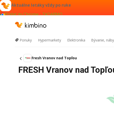
Aktuálne letáky vždy po ruke
Pridať do Chrome - ZADARMO
Ponuky
Hypermarkety
Elektronika
Bývanie, náby
Fresh Vranov nad Topľou
FRESH Vranov nad Topľou 