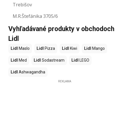
Trebišov
M.R.Štefánika 3705/6
Vyhľadávané produkty v obchodoch
Lidl
Lidl
Maslo
Lidl
Pizza
Lidl
Kiwi
Lidl
Mango
Lidl
Med
Lidl
Sodastream
Lidl
LEGO
Lidl
Ashwagandha
REKLAMA