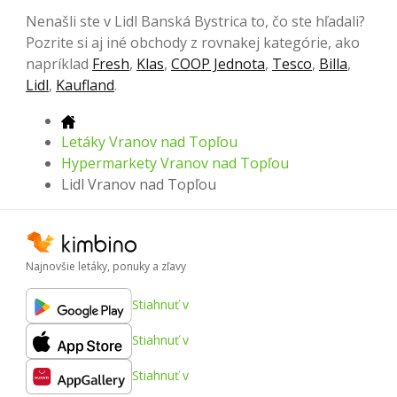
Nenašli ste v Lidl Banská Bystrica to, čo ste hľadali?
Pozrite si aj iné obchody z rovnakej kategórie, ako
napríklad
Fresh
,
Klas
,
COOP Jednota
,
Tesco
,
Billa
,
Lidl
,
Kaufland
.
Letáky Vranov nad Topľou
Hypermarkety Vranov nad Topľou
Lidl Vranov nad Topľou
Najnovšie letáky, ponuky a zľavy
Stiahnuť v
Stiahnuť v
Stiahnuť v