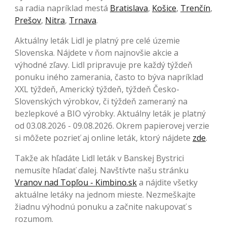
sa radia napríklad mestá
Bratislava
,
Košice
,
Trenčín
,
Prešov
,
Nitra
,
Trnava
.
Aktuálny leták Lidl je platný pre celé územie
Slovenska. Nájdete v ňom najnovšie akcie a
výhodné zľavy. Lidl pripravuje pre každý týždeň
ponuku iného zamerania, často to býva napríklad
XXL týždeň, Americký týždeň, týždeň Česko-
Slovenských výrobkov, či týždeň zameraný na
bezlepkové a BIO výrobky. Aktuálny leták je platný
od 03.08.2026 - 09.08.2026. Okrem papierovej verzie
si môžete pozrieť aj online leták, ktorý nájdete
zde
.
Takže ak hľadáte Lidl leták v Banskej Bystrici
nemusíte hľadať ďalej. Navštívte našu stránku
Vranov nad Topľou - Kimbino.sk
a nájdite všetky
aktuálne letáky na jednom mieste. Nezmeškajte
žiadnu výhodnú ponuku a začnite nakupovať s
rozumom.