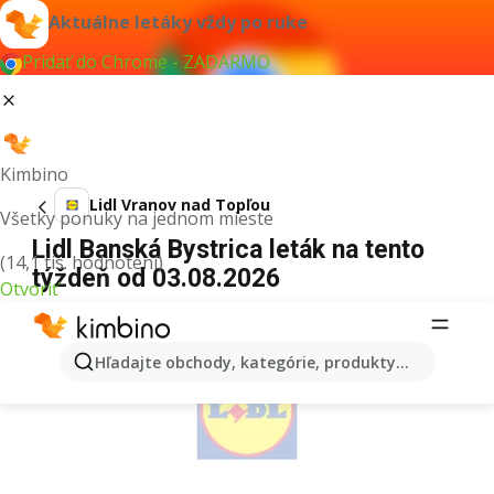
Aktuálne letáky vždy po ruke
Pridať do Chrome - ZADARMO
Kimbino
Lidl Vranov nad Topľou
Všetky ponuky na jednom mieste
Lidl Banská Bystrica leták na tento
(14,1 tis. hodnotení)
týždeň od 03.08.2026
Otvoriť
REKLAMA
Hľadajte obchody, kategórie, produkty...