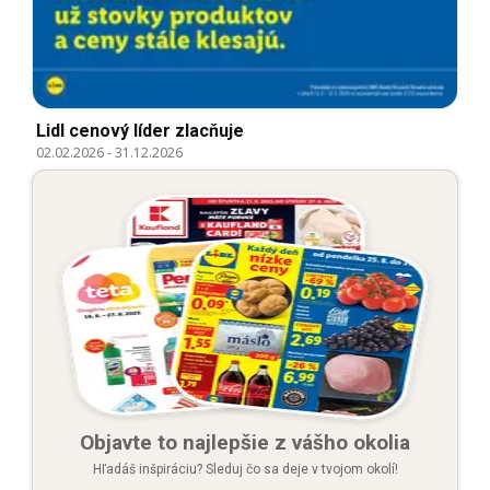
Lidl cenový líder zlacňuje
02.02.2026
-
31.12.2026
Objavte to najlepšie z vášho okolia
Hľadáš inšpiráciu? Sleduj čo sa deje v tvojom okolí!