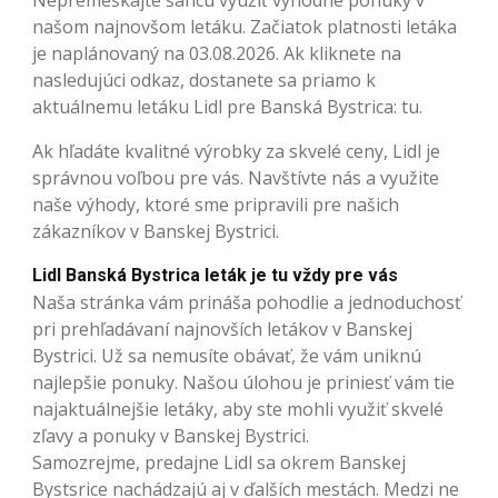
Nepremeškajte šancu využiť výhodné ponuky v
našom najnovšom letáku. Začiatok platnosti letáka
je naplánovaný na 03.08.2026. Ak kliknete na
nasledujúci odkaz, dostanete sa priamo k
aktuálnemu letáku Lidl pre Banská Bystrica: tu.
Ak hľadáte kvalitné výrobky za skvelé ceny, Lidl je
správnou voľbou pre vás. Navštívte nás a využite
naše výhody, ktoré sme pripravili pre našich
zákazníkov v Banskej Bystrici.
Lidl Banská Bystrica leták je tu vždy pre vás
Naša stránka vám prináša pohodlie a jednoduchosť
pri prehľadávaní najnovších letákov v Banskej
Bystrici. Už sa nemusíte obávať, že vám uniknú
najlepšie ponuky. Našou úlohou je priniesť vám tie
najaktuálnejšie letáky, aby ste mohli využiť skvelé
zľavy a ponuky v Banskej Bystrici.
Samozrejme, predajne Lidl sa okrem Banskej
Bystsrice nachádzajú aj v ďalších mestách. Medzi ne