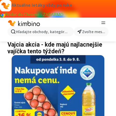
Aktuálne letáky vždy po ruke
Pridať do Chrome - ZADARMO
Hľadajte obchody, kategórie, produkty...
Zvoľte mesto
Vajcia
Vajcia akcia - kde majú najlacnejšie
vajíčka tento týždeň?