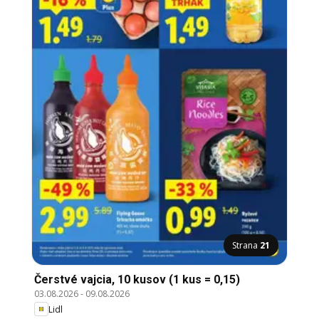
Strana
21
Čerstvé vajcia, 10 kusov (1 kus = 0,15)
03.08.2026
-
09.08.2026
Lidl