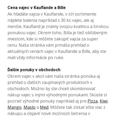
Cena vajec v Kauflande a Bille
Ak hľadáte vajcia v Kauflande, v ich sortimente
nájdete balenia napríklad s 30 ks vajec, ale aj
menšie. Kaufland je známy svojou kvalitou a širokou
ponukou vajec. Okrem toho, Billa je tiež obľúbeným
miestom, kde si môžete zakúpiť vajcia za super
cenu. Naša stránka vám prináša prehľad o
aktuálnych cenách vajec v Kauflande a Bille, aby ste
mali vždy informácie po ruke.
Ďalšie ponuky v obchodoch
Okrem vajec v akcii vám naša stránka ponúka aj
prehľad o ďalších zaujímavých produktoch v
obchodoch. Možno by ste chceli skombinovať
nákup vajec s inými výhodnými ponukami. Skúste si
pozrieť výhodné ponuky napríklad aj pre
Pizza
,
Kiwi
,
Mango
,
Maslo
a
Med
. Môžete tak získať ešte viac z
nákupu a objaviť nové možnosti šetrenia v