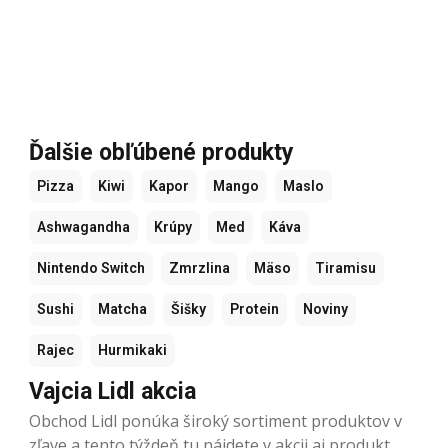
Ďalšie obľúbené produkty
Pizza
Kiwi
Kapor
Mango
Maslo
Ashwagandha
Krúpy
Med
Káva
Nintendo Switch
Zmrzlina
Mäso
Tiramisu
Sushi
Matcha
Šišky
Protein
Noviny
Rajec
Hurmikaki
Vajcia Lidl akcia
Obchod Lidl ponúka široký sortiment produktov v
zľave a tento týždeň tu nájdete v akcii aj produkt