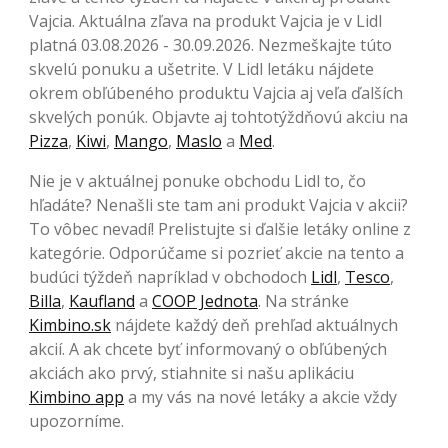
Vajcia. Aktuálna zľava na produkt Vajcia je v Lidl
platná 03.08.2026 - 30.09.2026. Nezmeškajte túto
skvelú ponuku a ušetrite. V Lidl letáku nájdete
okrem obľúbeného produktu Vajcia aj veľa ďalších
skvelých ponúk. Objavte aj tohtotýždňovú akciu na
Pizza
,
Kiwi
,
Mango
,
Maslo
a
Med
.
Nie je v aktuálnej ponuke obchodu Lidl to, čo
hľadáte? Nenašli ste tam ani produkt Vajcia v akcii?
To vôbec nevadí! Prelistujte si ďalšie letáky online z
kategórie. Odporúčame si pozrieť akcie na tento a
budúci týždeň napríklad v obchodoch
Lidl
,
Tesco
,
Billa
,
Kaufland
a
COOP Jednota
. Na stránke
Kimbino.sk
nájdete každý deň prehľad aktuálnych
akcií. A ak chcete byť informovaný o obľúbených
akciách ako prvý, stiahnite si našu aplikáciu
Kimbino app
a my vás na nové letáky a akcie vždy
upozorníme.