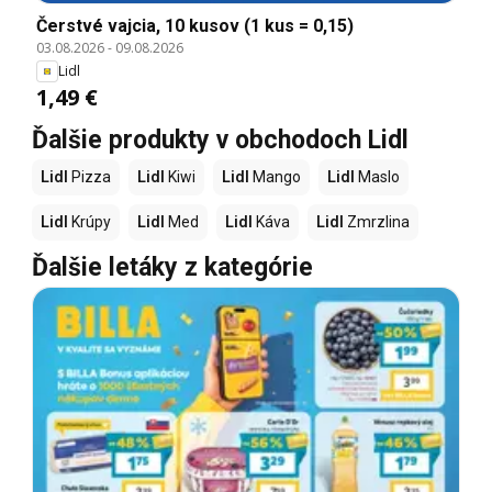
Čerstvé vajcia, 10 kusov (1 kus = 0,15)
03.08.2026
-
09.08.2026
Lidl
1,49 €
Ďalšie produkty v obchodoch Lidl
Lidl
Pizza
Lidl
Kiwi
Lidl
Mango
Lidl
Maslo
Lidl
Krúpy
Lidl
Med
Lidl
Káva
Lidl
Zmrzlina
Ďalšie letáky z kategórie