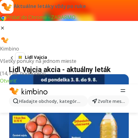
Aktuálne letáky vždy po ruke
Pridať do Chrome - ZADARMO
Kimbino
Lidl Vajcia
Všetky ponuky na jednom mieste
Lidl Vajcia akcia - aktuálny leták
(14,1 tis. hodnotení)
Otvoriť
Hľadajte obchody, kategórie, produkty...
Zvoľte mesto