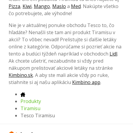
Pizza
,
Kiwi
,
Mango
,
Maslo
a
Med
. Nakúpte všetko
čo potrebujete, ale výhodne!
Nie je v aktuálnej ponuke obchodu Tesco to, čo
hľadáte? Nenašli ste tam ani produkt Tiramisu v
akcii? To vôbec nevadí! Prelistujte si ďalšie letáky
online z kategórie. Odporúčame si pozrieť akcie na
tento a budúci týždeň napríklad v obchodoch
Lidl
.
Ak chcete ušetriť, nezabudnite si vždy pred
nákupom prelistovať akciové letáky na stránke
Kimbino.sk
. A aby ste mali akcie vždy po ruke,
stiahnite si aj našu aplikáciu
Kimbino app
.
Produkty
Tiramisu
Tesco Tiramisu