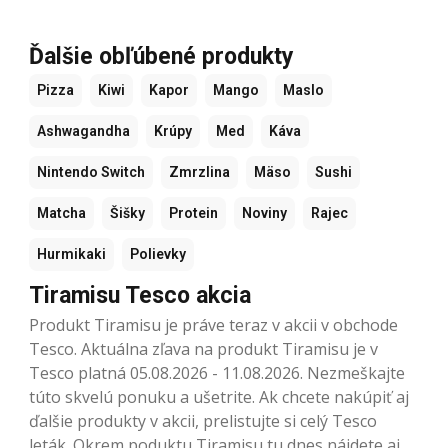
Ďalšie obľúbené produkty
Pizza
Kiwi
Kapor
Mango
Maslo
Ashwagandha
Krúpy
Med
Káva
Nintendo Switch
Zmrzlina
Mäso
Sushi
Matcha
Šišky
Protein
Noviny
Rajec
Hurmikaki
Polievky
Tiramisu Tesco akcia
Produkt Tiramisu je práve teraz v akcii v obchode
Tesco. Aktuálna zľava na produkt Tiramisu je v
Tesco platná 05.08.2026 - 11.08.2026. Nezmeškajte
túto skvelú ponuku a ušetrite. Ak chcete nakúpiť aj
ďalšie produkty v akcii, prelistujte si celý Tesco
leták. Okrem poduktu Tiramisu tu dnes nájdete aj