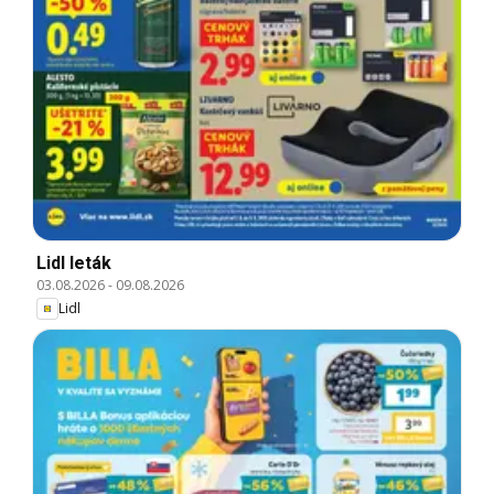
Lidl leták
03.08.2026
-
09.08.2026
Lidl