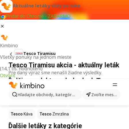
Aktuálne letáky vždy po ruke
Pridať do Chrome - ZADARMO
Kimbino
Tesco Tiramisu
Všetky ponuky na jednom mieste
Tesco Tiramisu akcia - aktuálny leták
(14,1 tis. hodnotení)
Pre daný výraz sme nenašli žiadne výsledky.
Otvoriť
Ďalšie produkty v obchodoch Tesco
Tesco
Pizza
Tesco
Kiwi
Tesco
Mango
Hľadajte obchody, kategórie, produkty...
Zvoľte mesto
Tesco
Maslo
Tesco
Krúpy
Tesco
Med
Tesco
Káva
Tesco
Zmrzlina
Ďalšie letáky z kategórie