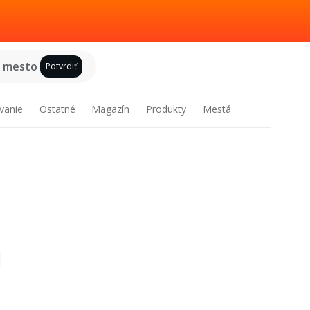
e mesto
Potvrdiť
vanie
Ostatné
Magazín
Produkty
Mestá