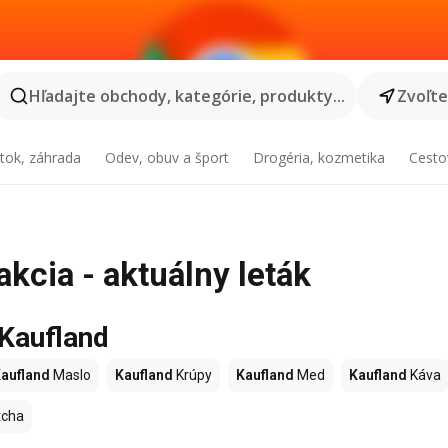
Hľadajte obchody, kategórie, produkty...
Zvoľt
tok, záhrada
Odev, obuv a šport
Drogéria, kozmetika
Cesto
kcia - aktuálny leták
 Kaufland
aufland
Maslo
Kaufland
Krúpy
Kaufland
Med
Kaufland
Káva
cha