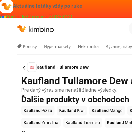
Aktuálne letáky vždy po ruke
Pridať do Chrome - ZADARMO
Ponuky
Hypermarkety
Elektronika
Bývanie, náby
Kaufland Tullamore Dew
Kaufland Tullamore Dew a
Pre daný výraz sme nenašli žiadne výsledky.
Ďalšie produkty v obchodoch
Kaufland
Pizza
Kaufland
Kiwi
Kaufland
Mango
K
Kaufland
Zmrzlina
Kaufland
Tiramisu
Kaufland
Mat