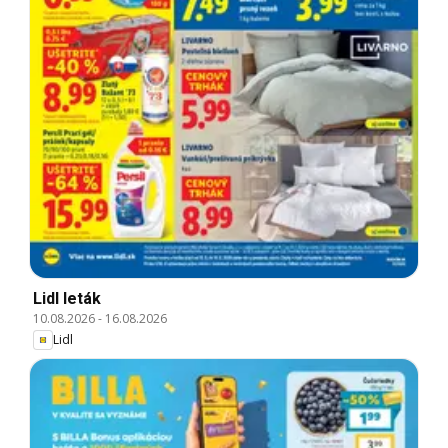
Lidl leták
10.08.2026
-
16.08.2026
Lidl