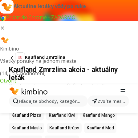
Aktuálne letáky vždy po ruke
Pridať do Chrome - ZADARMO
Kimbino
Kaufland Zmrzlina
Všetky ponuky na jednom mieste
Kaufland Zmrzlina akcia - aktuálny
(14,1 tis. hodnotení)
leták
Otvoriť
Pre daný výraz sme nenašli žiadne výsledky.
Ďalšie produkty v obchodoch
Hľadajte obchody, kategórie, produkty...
Zvoľte mesto
Kaufland
Kaufland
Pizza
Kaufland
Kiwi
Kaufland
Mango
Kaufland
Maslo
Kaufland
Krúpy
Kaufland
Med