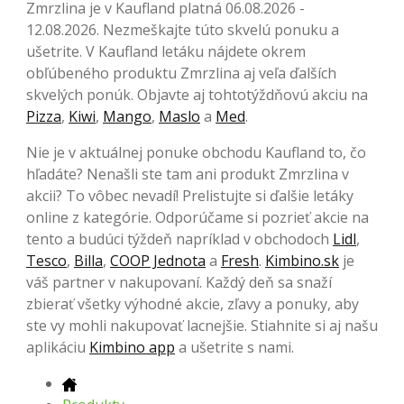
Zmrzlina je v Kaufland platná 06.08.2026 -
12.08.2026. Nezmeškajte túto skvelú ponuku a
ušetrite. V Kaufland letáku nájdete okrem
obľúbeného produktu Zmrzlina aj veľa ďalších
skvelých ponúk. Objavte aj tohtotýždňovú akciu na
Pizza
,
Kiwi
,
Mango
,
Maslo
a
Med
.
Nie je v aktuálnej ponuke obchodu Kaufland to, čo
hľadáte? Nenašli ste tam ani produkt Zmrzlina v
akcii? To vôbec nevadí! Prelistujte si ďalšie letáky
online z kategórie. Odporúčame si pozrieť akcie na
tento a budúci týždeň napríklad v obchodoch
Lidl
,
Tesco
,
Billa
,
COOP Jednota
a
Fresh
.
Kimbino.sk
je
váš partner v nakupovaní. Každý deň sa snaží
zbierať všetky výhodné akcie, zľavy a ponuky, aby
ste vy mohli nakupovať lacnejšie. Stiahnite si aj našu
aplikáciu
Kimbino app
a ušetrite s nami.