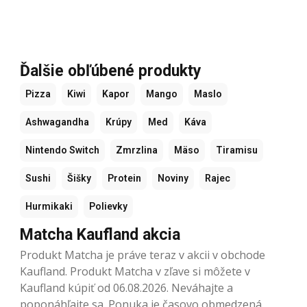
Ďalšie obľúbené produkty
Pizza
Kiwi
Kapor
Mango
Maslo
Ashwagandha
Krúpy
Med
Káva
Nintendo Switch
Zmrzlina
Mäso
Tiramisu
Sushi
Šišky
Protein
Noviny
Rajec
Hurmikaki
Polievky
Matcha Kaufland akcia
Produkt Matcha je práve teraz v akcii v obchode
Kaufland. Produkt Matcha v zľave si môžete v
Kaufland kúpiť od 06.08.2026. Neváhajte a
poponáhľajte sa. Ponuka je časovo obmedzená.