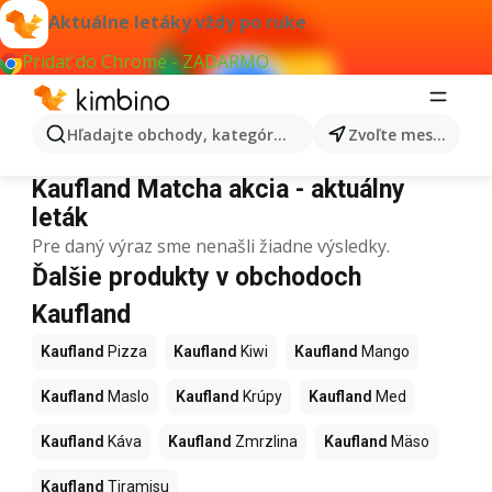
Aktuálne letáky vždy po ruke
Pridať do Chrome - ZADARMO
Hľadajte obchody, kategórie, produkty...
Zvoľte mesto
Kaufland Matcha
Kaufland Matcha akcia - aktuálny
leták
Pre daný výraz sme nenašli žiadne výsledky.
Ďalšie produkty v obchodoch
Kaufland
Kaufland
Pizza
Kaufland
Kiwi
Kaufland
Mango
Kaufland
Maslo
Kaufland
Krúpy
Kaufland
Med
Kaufland
Káva
Kaufland
Zmrzlina
Kaufland
Mäso
Kaufland
Tiramisu